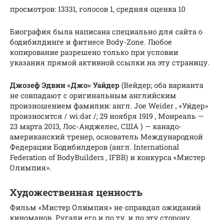
просмотров: 13331, голосов 1, средняя оценка 10
Биография была написана специально для сайта о
бодибилдинге и фитнесе Body-Zone. Любое
копирование разрешено только при условии
указания прямой активной ссылки на эту страницу.
Джозеф Эдвин «Джо» Уайдер
(Вейдер; оба варианта
не совпадают с оригинальным английским
произношением фамилии: англ. Joe Weider , «Уи́дер»
произносится / wiːdər /; 29 ноября 1919 , Монреаль —
23 марта 2013, Лос-Анджелес, США ) — канадо-
американский тренер, основатель Международной
Федерации Бодибилдеров (англ. International
Federation of BodyBuilders , IFBB) и конкурса «Мистер
Олимпия».
Художественная ценность
Фильм «Мистер Олимпия» не оправдал ожиданий
киноманов. Ругали его и по ту, и по эту сторону