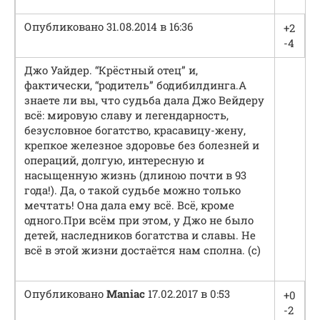
Опубликовано 31.08.2014 в 16:36
+2
-4
Джо Уайдер. “Крёстный отец” и,
фактически, “родитель” бодибилдинга.А
знаете ли вы, что судьба дала Джо Вейдеру
всё: мировую славу и легендарность,
безусловное богатство, красавицу-жену,
крепкое железное здоровье без болезней и
операций, долгую, интересную и
насыщенную жизнь (длиною почти в 93
года!). Да, о такой судьбе можно только
мечтать! Она дала ему всё. Всё, кроме
одного.При всём при этом, у Джо не было
детей, наследников богатства и славы. Не
всё в этой жизни достаётся нам сполна. (с)
Опубликовано
Maniaс
17.02.2017 в 0:53
+0
-2