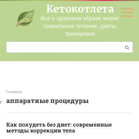
Перейти
Кетокотлета
к
контенту
Все о здоровом образе жизни:
правильное питание, диеты,
тренировки
Поиск:
Главная
аппаратные процедуры
Как похудеть без диет: современные
методы коррекции тела