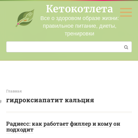
Перейти
Кетокотлета
к
контенту
Все о здоровом образе жизни:
правильное питание, диеты,
тренировки
Поиск:
Главная
гидроксиапатит кальция
Радиесс: как работает филлер и кому он
подходит