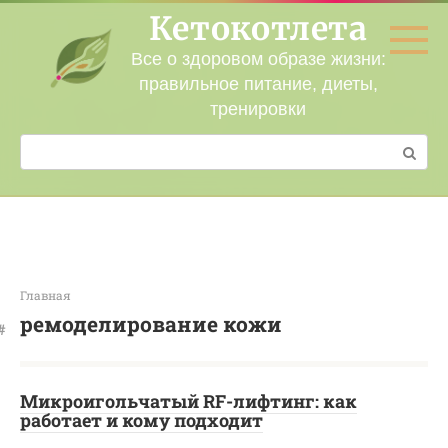
Перейти
Кетокотлета
к
контенту
Все о здоровом образе жизни:
правильное питание, диеты,
тренировки
Поиск:
Главная
ремоделирование кожи
Микроигольчатый RF-лифтинг: как
работает и кому подходит