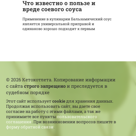
Что известно о пользе и
вреде соевого соуса
Применение в кулинарии Бальзамический соус
является универсальной приправой и
одинаково хорошо подходит к первым
© 2026 Кетокотлета. Копирование информации
с сайта
строго запрещено
и преследуется в
судебном порядке
Этот сайт использует
cookie
для хранения данных.
Продолжая использовать сайт, вы даете свое
согласие на работу с этими файлами, а так же
принимаете все пункты
пользовательского
соглашения
. При возникновении вопросов пишите в
форму обратной связи
.