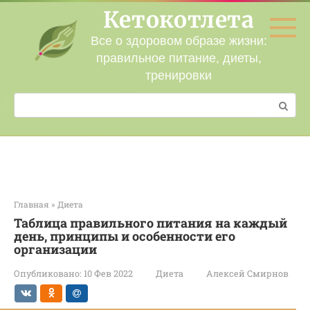
Перейти
Кетокотлета
к
контенту
Все о здоровом образе жизни:
правильное питание, диеты,
тренировки
Поиск:
Главная
»
Диета
Таблица правильного питания на каждый
день, принципы и особенности его
организации
Опубликовано:
10 Фев 2022
Диета
Алексей Смирнов