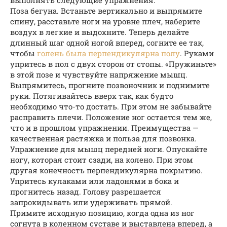
выполнять следующие упражнения:
Поза бегуна. Встаньте вертикально и выпрямите
спину, расставьте ноги на уровне плеч, наберите
воздух в легкие и выдохните. Теперь делайте
длинный шаг одной ногой вперед, согните ее так,
чтобы
голень была перпендикулярна полу
. Руками
упритесь в пол с двух сторон от стопы. «Пружиньте»
в этой позе и чувствуйте напряжение мышц.
Выпрямитесь, прогните позвоночник и поднимите
руки. Потягивайтесь вверх так, как будто
необходимо что-то достать. При этом не забывайте
расправить плечи. Положение ног остается тем же,
что и в прошлом упражнении. Преимущества —
качественная растяжка и польза для позвонка.
Упражнение для мышц передней ноги. Опускайте
ногу, которая стоит сзади, на колено. При этом
другая конечность перпендикулярна покрытию.
Упритесь кулаками или ладонями в бока и
прогнитесь назад. Голову разрешается
запрокидывать или удерживать прямой.
Примите исходную позицию, когда одна из ног
согнута в коленном суставе и выставлена вперед, а