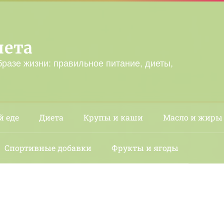
лета
бразе жизни: правильное питание, диеты,
й еде
Диета
Крупы и каши
Масло и жиры
Спортивные добавки
Фрукты и ягоды