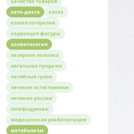
качество товаров
кето-диета
кетоз
климатотерапия
коррекция фигуры
косметология
лазерная липолиз
легальная продажа
лечебные грязи
лечение естественное
лечение россии
лимфодренаж
медицинская реабилитация
метаболизм