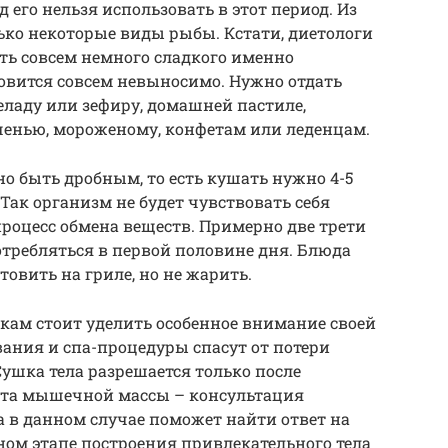
его нельзя использовать в этот период. Из
ко некоторые виды рыбы. Кстати, диетологи
ть совсем немного сладкого именно
овится совсем невыносимо. Нужно отдать
ладу или зефиру, домашней пастиле,
ченью, мороженому, конфетам или леденцам.
о быть дробным, то есть кушать нужно 4-5
Так организм не будет чувствовать себя
процесс обмена веществ. Примерно две трети
требляться в первой половине дня. Блюда
товить на гриле, но не жарить.
кам стоит уделить особенное внимание своей
вания и спа-процедуры спасут от потери
Сушка тела разрешается только после
нта мышечной массы – консультация
а в данном случае поможет найти ответ на
ном этапе построения привлекательного тела