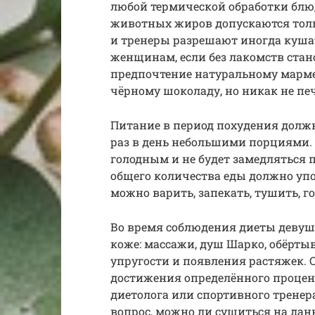
любой термической обработки блюд 
животных жиров допускаются толь
и тренеры разрешают иногда куша
женщинам, если без лакомств стан
предпочтение натуральному марме
чёрному шоколаду, но никак не пе
Питание в период похудения должн
раз в день небольшими порциями. 
голодным и не будет замедляться 
общего количества еды должно упо
можно варить, запекать, тушить, го
Во время соблюдения диеты девуш
коже: массажи, душ Шарко, обёрты
упругости и появления растяжек. 
достижения определённого проце
диетолога или спортивного тренер
вопрос, можно ли сушиться на дан