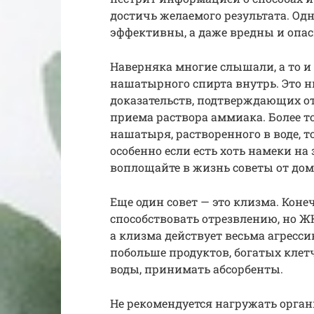
достичь желаемого результата. Одн
эффективны, а даже вредны и опас
Наверняка многие слышали, а то и
нашатырного спирта внутрь. Это н
доказательств, подтверждающих 
приема раствора аммиака. Более то
нашатыря, растворенного в воде, т
особенно если есть хоть намеки на 
воплощайте в жизнь советы от до
Еще один совет — это клизма. Кон
способствовать отрезвлению, но ЖК
а клизма действует весьма агресси
побольше продуктов, богатых клет
воды, принимать абсорбенты.
Не рекомендуется нагружать орга