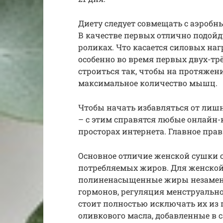
Диету следует совмещать с аэроб
В качестве первых отлично подойду
роликах. Что касается силовых наг
особенно во время первых двух-т
строиться так, чтобы на протяжен
максимальное количество мышц.
Чтобы начать избавляться от лишн
– с этим справятся любые онлайн
просторах интернета. Главное пра
Основное отличие женской сушки 
потребляемых жиров. Для женско
полиненасыщенные жиры незамени
гормонов, регуляция менструальног
стоит полностью исключать их из 
оливкового масла, добавленные в с