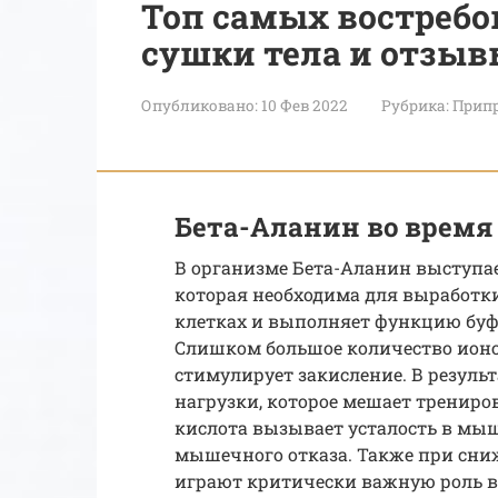
Топ самых востребо
сушки тела и отзы
Опубликовано:
10 Фев 2022
Рубрика:
Припр
Бета-Аланин во время
В организме Бета-Аланин выступа
которая необходима для выработк
клетках и выполняет функцию буф
Слишком большое количество ионо
стимулирует закисление. В резуль
нагрузки, которое мешает трениро
кислота вызывает усталость в мы
мышечного отказа. Также при сниж
играют критически важную роль в 