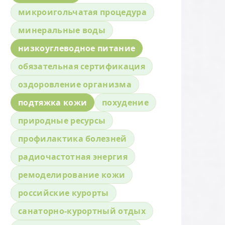
микроигольчатая процедура
минеральные воды
низкоуглеводное питание
обязательная сертификация
оздоровление организма
подтяжка кожи
похудение
природные ресурсы
профилактика болезней
радиочастотная энергия
ремоделирование кожи
российские курорты
санаторно-курортный отдых