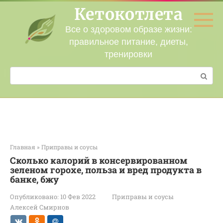
Перейти
Кетокотлета
к
контенту
Все о здоровом образе жизни:
правильное питание, диеты,
тренировки
Поиск:
Главная
»
Приправы и соусы
Сколько калорий в консервированном
зеленом горохе, польза и вред продукта в
банке, бжу
Опубликовано:
10 Фев 2022
Приправы и соусы
Алексей Смирнов