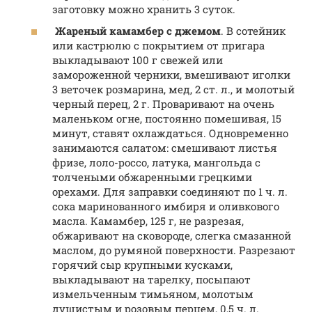
заготовку можно хранить 3 суток.
Жареный камамбер с джемом
. В сотейник
или кастрюлю с покрытием от пригара
выкладывают 100 г свежей или
замороженной черники, вмешивают иголки
3 веточек розмарина, мед, 2 ст. л., и молотый
черный перец, 2 г. Проваривают на очень
маленьком огне, постоянно помешивая, 15
минут, ставят охлаждаться. Одновременно
занимаются салатом: смешивают листья
фризе, лоло-россо, латука, мангольда с
толчеными обжаренными грецкими
орехами. Для заправки соединяют по 1 ч. л.
сока маринованного имбиря и оливкового
масла. Камамбер, 125 г, не разрезая,
обжаривают на сковороде, слегка смазанной
маслом, до румяной поверхности. Разрезают
горячий сыр крупными кусками,
выкладывают на тарелку, посыпают
измельченным тимьяном, молотым
душистым и розовым перцем, 0,5 ч. л.