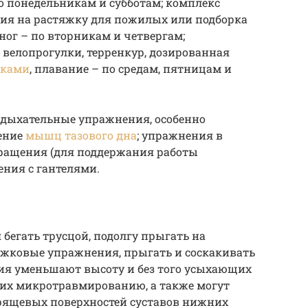
по понедельникам и субботам; комплекс
ия на растяжку для пожилых или подборка
ог – по вторникам и четвергам;
 велопрогулки, терренкур, дозированная
лками
, плавание – по средам, пятницам и
 дыхательные упражнения, особенно
ение
мышц тазового дна
; упражнения в
вращения (для поддержания работы
ения с гантелями.
егать трусцой, подолгу прыгать на
жковые упражнения, прыгать и соскакивать
ния уменьшают высоту и без того усыхающих
 их микротравмированию, а также могут
рящевых поверхностей суставов нижних