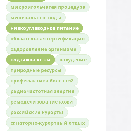
микроигольчатая процедура
минеральные воды
низкоуглеводное питание
обязательная сертификация
оздоровление организма
подтяжка кожи
похудение
природные ресурсы
профилактика болезней
радиочастотная энергия
ремоделирование кожи
российские курорты
санаторно-курортный отдых