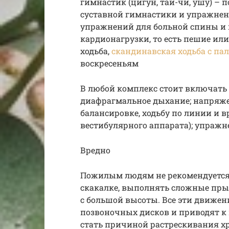
гимнастик (цигун, тай-чи, ушу) – 
суставной гимнастики и упражнен
упражнений для больной спины и н
кардионагрузки, то есть пешие или
ходьба,
скандинавская ходьба с па
воскресеньям
В любой комплекс стоит включать
диафрагмальное дыхание; напряж
балансировке, ходьбу по линии и 
вестибулярного аппарата); упражн
Вредно
Пожилым людям не рекомендуется б
скакалке, выполнять сложные пры
с большой высоты. Все эти движе
позвоночных дисков и приводят к
стать причиной растрескивания х