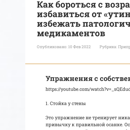
Как бороться с возр
избавиться от «ути
избежать патологич
медикаментов
Опубликовано:
10 Фев 2022
Рубрика:
Припр
Упражнения с собств
https://youtube.com/watch?v=_sQEdu
1. Стойка у стены
Это упражнение не тренирует ник
привычку к правильной осанке. Ос