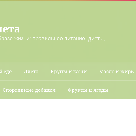
лета
бразе жизни: правильное питание, диеты,
й еде
Диета
Крупы и каши
Масло и жиры
Спортивные добавки
Фрукты и ягоды