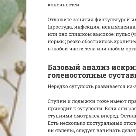
конечностей.
Отложите занятия физкультурой ил
(простуда, инфекция, невыясненна
или оно слишком высокое; пульс 
нормы; резко обострилось хрониче
в любой части тела или любом орга
Базовый анализ искри
голеностопные суста
Нередко сутулость развивается из
Ступни и лодыжки тоже имеют пра
приводит к сутулости. Если они р
ступнями смотрятся вперед. Остал
Есть несколько постуральных откл
выявлены, следует начинать дел