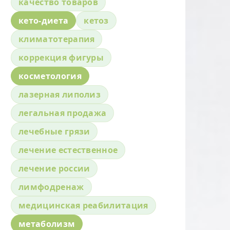
качество товаров
кето-диета
кетоз
климатотерапия
коррекция фигуры
косметология
лазерная липолиз
легальная продажа
лечебные грязи
лечение естественное
лечение россии
лимфодренаж
медицинская реабилитация
метаболизм