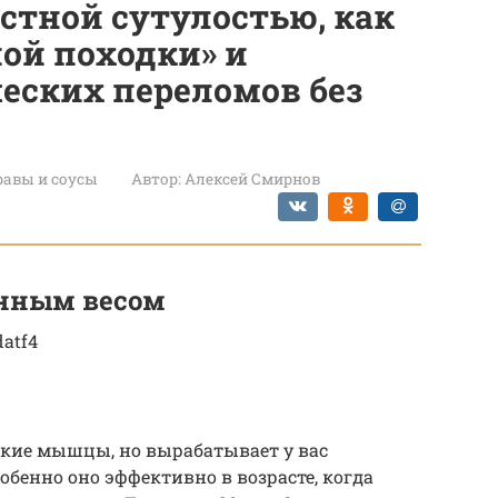
астной сутулостью, как
ной походки» и
еских переломов без
авы и соусы
Автор:
Алексей Смирнов
енным весом
datf4
акие мышцы, но вырабатывает у вас
обенно оно эффективно в возрасте, когда