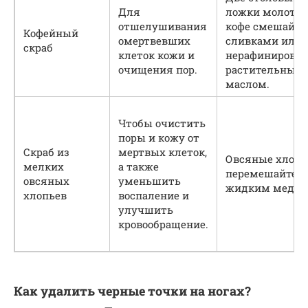
Для
ложки молотог
отшелушивания
кофе смешайте 
Кофейный
омертвевших
сливками или
скраб
клеток кожи и
нерафинирова
очищения пор.
растительным
маслом.
Чтобы очистить
поры и кожу от
Скраб из
мертвых клеток,
Овсяные хлопь
мелких
а также
перемешайте с
овсяных
уменьшить
жидким медом
хлопьев
воспаление и
улучшить
кровообращение.
Как удалить черные точки на ногах?