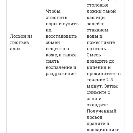
столовые
Чтобы
ложки такой
очистить
кашицы
поры и сузить
залейте
У
их,
стаканом
в
Лосьон из
восстановить
воды и
п
листьев
обмен
поместимте
п
алоэ
веществ в
на огонь.
у
коже, а также
Смесь
к
снять
доведите до
воспаление и
кипения и
раздражение.
прокипятите в
течение 2-3
минут. Затем
снимите с
огня и
охладите.
Полученный
лосьон
храните в
холодильнике.