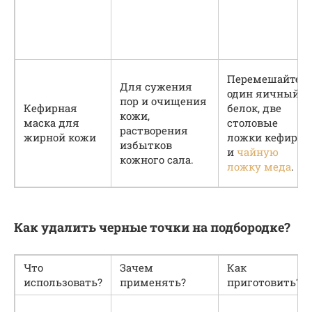
Перемешайте
Для сужения
один яичный
пор и очищения
Кефирная
белок, две
кожи,
маска для
столовые
растворения
жирной кожи
ложки кефира
избытков
и
чайную
кожного сала.
ложку меда
.
Как удалить черные точки на подбородке?
Что
Зачем
Как
использовать?
применять?
приготовить?