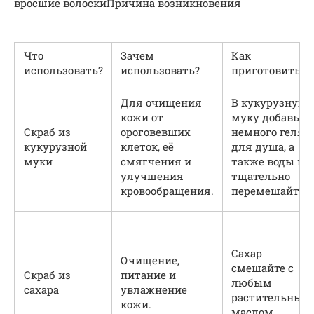
вросшие волоскиПричина возникновения
Что
Зачем
Как
использовать?
использовать?
приготовить?
Для очищения
В кукурузную
кожи от
муку добавьте
Скраб из
ороговевших
немного геля
кукурузной
клеток, её
для душа, а
муки
смягчения и
также воды и
улучшения
тщательно
кровообращения.
перемешайте.
Сахар
Очищение,
смешайте с
Скраб из
питание и
любым
сахара
увлажнение
растительным
кожи.
маслом.