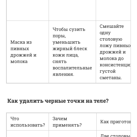
Смешайте
Чтобы сузить
одну
поры,
столовую
Маска из
уменьшить
ложу пивных
пивных
жирный блеск
дрожжей и
дрожжей и
кожи лица,
молока до
молока
снять
консистенции
воспалительные
густой
явления.
сметаны.
Как удалить черные точки на теле?
Что
Зачем
Как приготови
использовать?
применять?
Две столовые