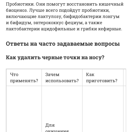
Пробиотики. Они помогут восстановить кишечный
биоценоз. Лучше всего подойдут пробиотики,
включающие лактулозу, бифидобактерии лонгум
и бифидум, энтерококкус фециум, а также
лактобактерии ацидофильные и грибки кефирные.
Ответы на часто задаваемые вопросы
Как удалить черные точки на носу?
Что
Зачем
Как
К
применять?
использовать?
приготовить?
п
Н
п
см
ч
в
ко
Для
Д
очищения