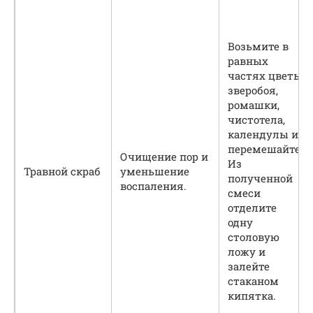
Возьмите в
равных
частях цветы
зверобоя,
ромашки,
чистотела,
календулы и
перемешайте.
Очищение пор и
Из
Травной скраб
уменьшение
полученной
воспаления.
смеси
отделите
одну
столовую
ложу и
залейте
стаканом
кипятка.