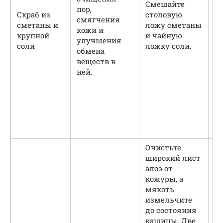
Смешайте
к
пор,
Скраб из
столовую
д
смягчения
сметаны и
ложу сметаны
п
кожи и
крупной
и чайную
ко
улучшения
соли
ложку соли.
те
обмена
м
веществ в
с
ней.
п
во
И
н
ра
Очистьте
широкий лист
алоэ от
кожуры, а
мякоть
измельчите
до состояния
кашицы. Две