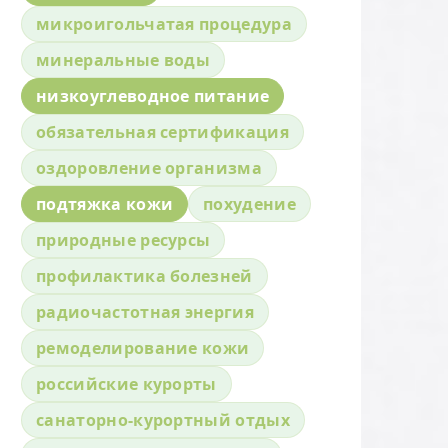
микроигольчатая процедура
минеральные воды
низкоуглеводное питание
обязательная сертификация
оздоровление организма
подтяжка кожи
похудение
природные ресурсы
профилактика болезней
радиочастотная энергия
ремоделирование кожи
российские курорты
санаторно-курортный отдых