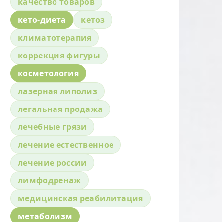
качество товаров
кето-диета
кетоз
климатотерапия
коррекция фигуры
косметология
лазерная липолиз
легальная продажа
лечебные грязи
лечение естественное
лечение россии
лимфодренаж
медицинская реабилитация
метаболизм