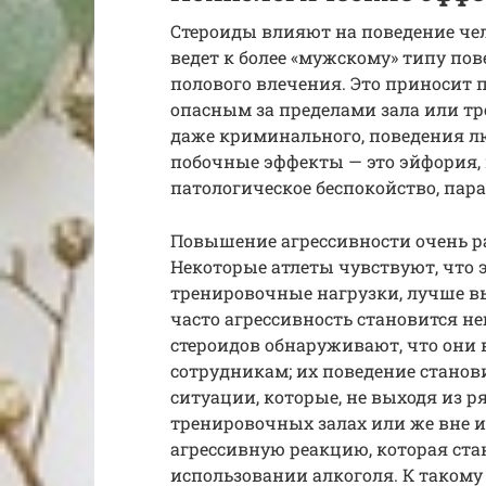
Стероиды влияют на поведение чел
ведет к более «мужскому» типу пов
полового влечения. Это приносит 
опасным за пределами зала или тр
даже криминального, поведения л
побочные эффекты — это эйфория, 
патологическое беспокойство, пар
Повышение агрессивности очень ра
Hекоторые атлеты чувствуют, что 
тренировочные нагрузки, лучше вы
часто агрессивность становится н
стероидов обнаруживают, что они в
сотрудникам; их поведение стан
ситуации, которые, не выходя из 
тренировочных залах или же вне и
агрессивную реакцию, которая ст
использовании алкоголя. К такому