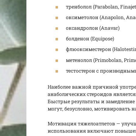
тренболол (Parabolan, Finajet
оксиметолон (Anapolon, Anadr
оксандролон (Anavar)
болденон (Equipose)
флюоксиместерон (Halotesti
метенолол (Primobolan, Prim
тестостерон с производными 
Наиболее важной причиной употре
анаболических стероидов являетс
Быстрые результаты и замедление 
могут, безусловно, мотивировать 
Мотивация тяжелоатлетов — улучш
использования включают повышен