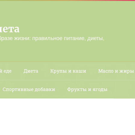
лета
бразе жизни: правильное питание, диеты,
й еде
Диета
Крупы и каши
Масло и жиры
Спортивные добавки
Фрукты и ягоды