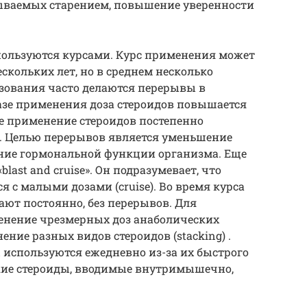
ываемых старением, повышение уверенности
пользуются курсами. Курс применения может
ескольких лет, но в среднем несколько
зования часто делаются перерывы в
азе применения доза стероидов повышается
е применение стероидов постепенно
ь. Целью перерывов является уменьшение
ние гормональной функции организма. Еще
blast and cruise». Он подразумевает, что
ся с малыми дозами (cruise). Во время курса
мают постоянно, без перерывов. Для
енение чрезмерных доз анаболических
ние разных видов стероидов (stacking) .
используются ежедневно из-за их быстрого
кие стероиды, вводимые внутримышечно,