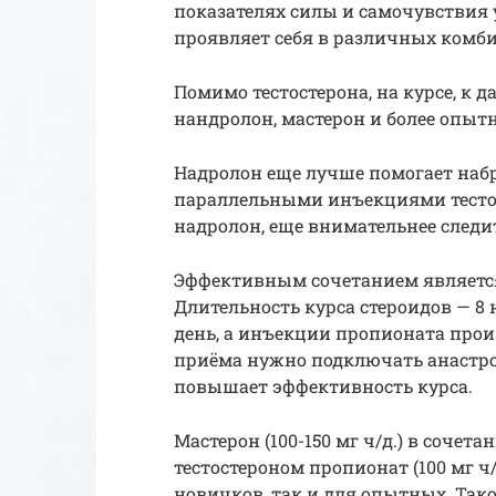
показателях силы и самочувствия 
проявляет себя в различных комби
Помимо тестостерона, на курсе, к 
нандролон, мастерон и более опыт
Надролон еще лучше помогает набр
параллельными инъекциями тестос
надролон, еще внимательнее следи
Эффективным сочетанием является
Длительность курса стероидов — 8 
день, а инъекции пропионата произв
приёма нужно подключать анастроз
повышает эффективность курса.
Мастерон (100-150 мг ч/д.) в сочета
тестостероном пропионат (100 мг ч
новичков, так и для опытных. Так