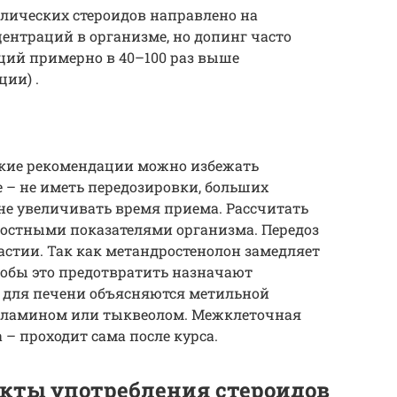
лических стероидов направлено на
ентраций в организме, но допинг часто
ций примерно в 40–100 раз выше
ии) .
кие рекомендации можно избежать
е – не иметь передозировки, больших
 не увеличивать время приема. Рассчитать
ностными показателями организма. Передоз
астии. Так как метандростенолон замедляет
чтобы это предотвратить назначают
 для печени объясняются метильной
Фламином или тыквеолом. Межклеточная
– проходит сама после курса.
кты употребления стероидов