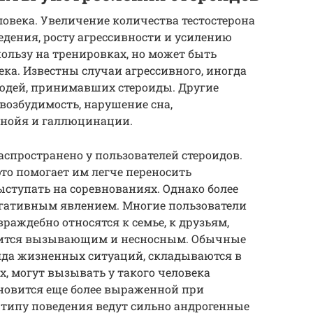
овека. Увеличение количества тестостерона
едения, росту агрессивности и усилению
пользу на тренировках, но может быть
ека. Известны случаи агрессивного, иногда
юдей, принимавших стероиды. Другие
возбудимость, нарушение сна,
анойя и галлюцинации.
спространено у пользователей стероидов.
это помогает им легче переносить
ступать на соревнованиях. Однако более
егативным явлением. Многие пользователи
раждебно относятся к семье, к друзьям,
овится вызывающим и несносным. Обычные
ряда жизненных ситуаций, складываются в
х, могут вызывать у такого человека
ановится еще более выраженной при
 типу поведения ведут сильно андрогенные