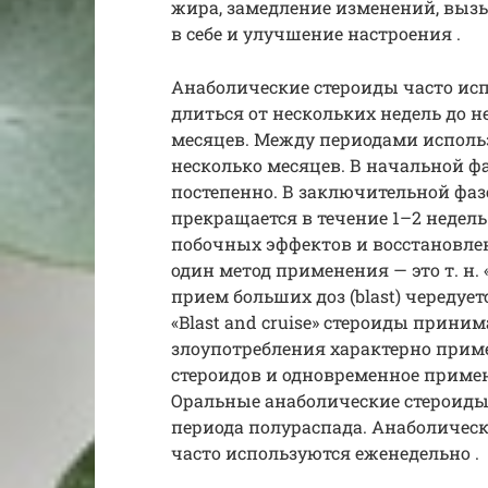
жира, замедление изменений, выз
в себе и улучшение настроения .
Анаболические стероиды часто ис
длиться от нескольких недель до н
месяцев. Между периодами исполь
несколько месяцев. В начальной ф
постепенно. В заключительной фаз
прекращается в течение 1–2 недел
побочных эффектов и восстановле
один метод применения — это т. н. «
прием больших доз (blast) чередует
«Blast and cruise» стероиды прини
злоупотребления характерно прим
стероидов и одновременное примене
Оральные анаболические стероиды 
периода полураспада. Анаболичес
часто используются еженедельно .