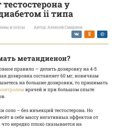
 тестостерона у
иабетом ii типа
авы и соусы
Автор:
Алексей Смирнов
мать метандиенон?
вное правило — делить дозировку на 4-5
ая дозировка составляет 60 мг, новичкам
ешаетесь на большие дозировки, то принимать
контролем
врачей и при большом опыте
ов.
 соло – без инъекций тестостерона. Но
несёт в себе массу негативных эффектов от
, что нередко плохо сказывается на