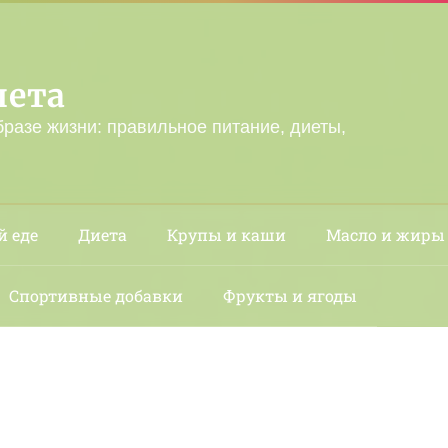
лета
бразе жизни: правильное питание, диеты,
й еде
Диета
Крупы и каши
Масло и жиры
Спортивные добавки
Фрукты и ягоды