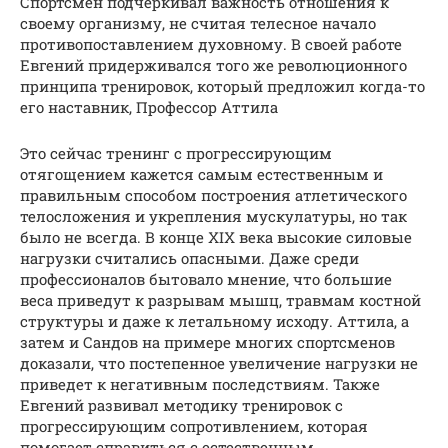
Спортсмен подчеркивал важность отношения к
своему организму, не считая телесное начало
противопоставлением духовному. В своей работе
Евгений придерживался того же революционного
принципа тренировок, который предложил когда-то
его наставник, Профессор Аттила
Это сейчас тренинг с прогрессирующим
отягощением кажется самым естественным и
правильным способом построения атлетического
телосложения и укрепления мускулатуры, но так
было не всегда. В конце XIX века высокие силовые
нагрузки считались опасными. Даже среди
профессионалов бытовало мнение, что большие
веса приведут к разрывам мышц, травмам костной
структуры и даже к летальному исходу. Аттила, а
затем и Сандов на примере многих спортсменов
доказали, что постепенное увеличение нагрузки не
приведет к негативным последствиям. Также
Евгений развивал методику тренировок с
прогрессирующим сопротивлением, которая
помогает справиться с естественным