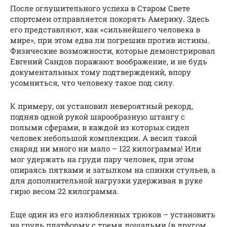
После оглушительного успеха в Старом Свете
спортсмен отправляется покорять Америку. Здесь
его представляют, как «сильнейшего человека в
мире», при этом едва ли погрешив против истины.
Физические возможности, которые демонстрировал
Евгений Сандов поражают воображение, и не будь
документальных тому подтверждений, впору
усомниться, что человеку такое под силу.
К примеру, он установил невероятный рекорд,
подняв одной рукой шарообразную штангу с
полыми сферами, в каждой из которых сидел
человек небольшой комплекции. А весил такой
снаряд ни много ни мало – 122 килограмма! Или
мог удержать на груди пару человек, при этом
опираясь пятками и затылком на спинки стульев, а
для дополнительной нагрузки удерживая в руке
гирю весом 22 килограмма.
Еще один из его излюбленных трюков – установить
на грудь платформу с тремя лошадьми (в другом