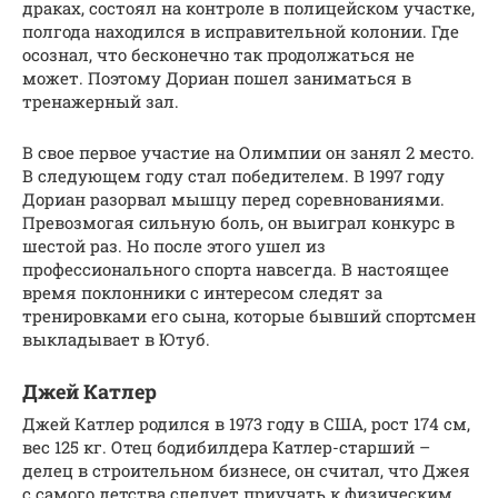
драках, состоял на контроле в полицейском участке,
полгода находился в исправительной колонии. Где
осознал, что бесконечно так продолжаться не
может. Поэтому Дориан пошел заниматься в
тренажерный зал.
В свое первое участие на Олимпии он занял 2 место.
В следующем году стал победителем. В 1997 году
Дориан разорвал мышцу перед соревнованиями.
Превозмогая сильную боль, он выиграл конкурс в
шестой раз. Но после этого ушел из
профессионального спорта навсегда. В настоящее
время поклонники с интересом следят за
тренировками его сына, которые бывший спортсмен
выкладывает в Ютуб.
Джей Катлер
Джей Катлер родился в 1973 году в США, рост 174 см,
вес 125 кг. Отец бодибилдера Катлер-старший –
делец в строительном бизнесе, он считал, что Джея
с самого детства следует приучать к физическим