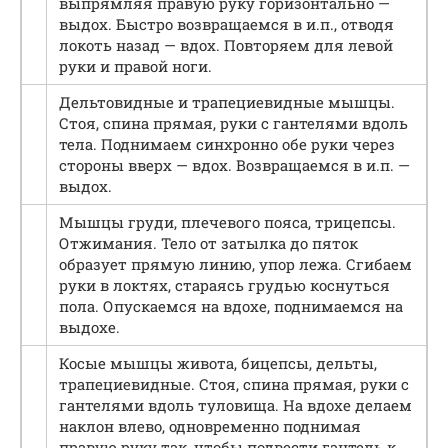
выпрямляя правую руку горизонтально —
выдох. Быстро возвращаемся в и.п., отводя
локоть назад — вдох. Повторяем для левой
руки и правой ноги.
Дельтовидные и трапециевидные мышцы.
Стоя, спина прямая, руки с гантелями вдоль
тела. Поднимаем синхронно обе руки через
стороны вверх — вдох. Возвращаемся в и.п. —
выдох.
Мышцы груди, плечевого пояса, трицепсы.
Отжимания. Тело от затылка до пяток
образует прямую линию, упор лежа. Сгибаем
руки в локтях, стараясь грудью коснуться
пола. Опускаемся на вдохе, поднимаемся на
выдохе.
Косые мышцы живота, бицепсы, дельты,
трапециевидные. Стоя, спина прямая, руки с
гантелями вдоль туловища. На вдохе делаем
наклон влево, одновременно поднимая
правую руку так, чтобы подвести гантель к