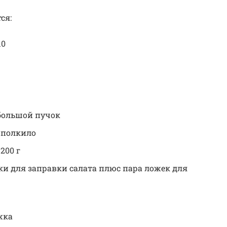
ся:
10
 большой пучок
 полкило
200 г
жки для заправки салата плюс пара ложек для
жка