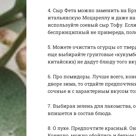
4. Сыр Фета можно заменить на Бры
итальянскую Моцареллу и даже на 
используйте соевый сыр Тофу. Если
беспринципный не привереда, поло
5. Можете очистить огурцы от тве
еще выбирайте грунтовые «кукумб
китайских) не дадут блюду того вк
6. Про помидоры. Лучше всего, кон
дворе зима, то отдайте предпочтен
сочные и с характерным вкусом то
7. Выбирая зелень для лакомства, 
впишется в состав блюда.
8. О луке. Предпочтите красный. О
Конечно, можно обойтись и белым