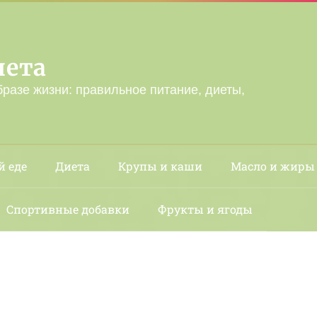
лета
бразе жизни: правильное питание, диеты,
й еде
Диета
Крупы и каши
Масло и жиры
Спортивные добавки
Фрукты и ягоды