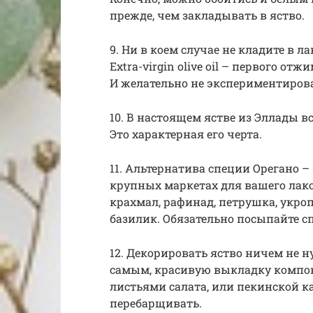
прежде, чем закладывать в яство.
9. Ни в коем случае не кладите в 
Extra-virgin оlive оil – первого о
И желательно не экспериментиров
10. В настоящем ястве из Эллады в
Это характерная его черта.
11. Альтернатива специи Орегано –
крупных маркетах для вашего лаком
крахмал, рафинад, петрушка, укроп
базилик. Обязательно посыпайте с
12. Декорировать яство ничем не н
самым, красивую выкладку компон
листьями салата, или пекинской к
перебарщивать.