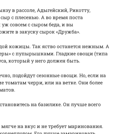
нзу в рассоле, Адыгейский, Рикотту,
сыр с плесенью. А во время поста
 уж совсем с сыром беда, и вы
жите в закуску сырок «Дружба».
рдой кожицы. Так яство останется нежным. А
еры» с пупырышками. Гладкие овощи (типа
уса, который у него должен быть.
ечно, подойдут сезонные овощи. Но, если на
ие томатам черри, или на ветке. Они более
матов.
остановитесь на базилике. Он лучше всего
н мягче на вкус и не требует маринования.
 корнеплодом. Его лучше замариновать