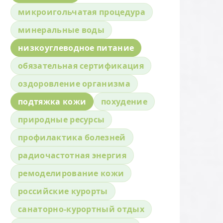
микроигольчатая процедура
минеральные воды
низкоуглеводное питание
обязательная сертификация
оздоровление организма
подтяжка кожи
похудение
природные ресурсы
профилактика болезней
радиочастотная энергия
ремоделирование кожи
российские курорты
санаторно-курортный отдых