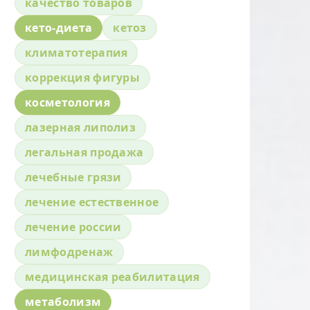
качество товаров
кето-диета
кетоз
климатотерапия
коррекция фигуры
косметология
лазерная липолиз
легальная продажа
лечебные грязи
лечение естественное
лечение россии
лимфодренаж
медицинская реабилитация
метаболизм