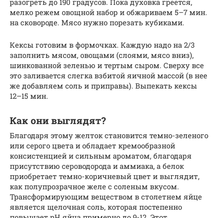
разогреть до 190 градусов. Пока духовка греется,
мелко режем овощной набор и обжариваем 5–7 мин.
на сковороде. Мясо нужно порезать кубиками.
Кексы готовим в формочках. Каждую надо на 2/3
заполнить мясом, овощами (слоями, мясо вниз),
шинкованной зеленью и тертым сыром. Сверху все
это заливается слегка взбитой яичной массой (в нее
же добавляем соль и приправы). Выпекать кексы
12–15 мин.
Как они выглядят?
Благодаря этому желток становится темно-зеленого
или серого цвета и обладает кремообразной
консистенцией и сильным ароматом, благодаря
присутствию сероводорода и аммиака, а белок
приобретает темно-коричневый цвет и выглядит,
как полупрозрачное желе с соленым вкусом.
Трансформирующим веществом в столетнем яйце
является щелочная соль, которая постепенно
повышает рН яйца примерно до 9-12. Этот