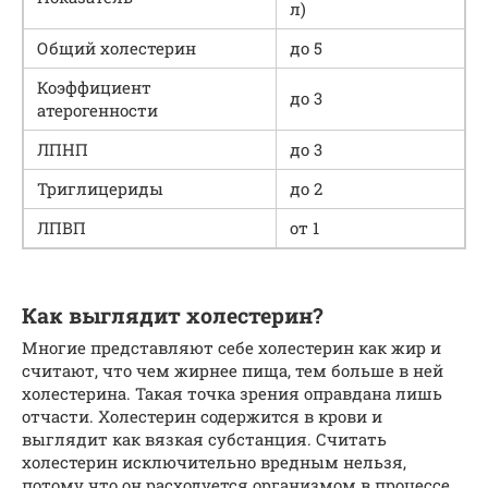
л)
Общий холестерин
до 5
Коэффициент
до 3
атерогенности
ЛПНП
до 3
Триглицериды
до 2
ЛПВП
от 1
Как выглядит холестерин?
Многие представляют себе холестерин как жир и
считают, что чем жирнее пища, тем больше в ней
холестерина. Такая точка зрения оправдана лишь
отчасти. Холестерин содержится в крови и
выглядит как вязкая субстанция. Считать
холестерин исключительно вредным нельзя,
потому что он расходуется организмом в процессе