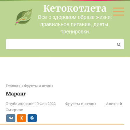
Перейти
Кетокотлета
к
контенту
Все о здоровом образе жизни:
правильное питание, диеты,
тренировки
Поиск:
Главная
»
Фрукты и ягоды
Маранг
Опубликовано:
10 Фев 2022
Фрукты и ягоды
Алексей
Смирнов