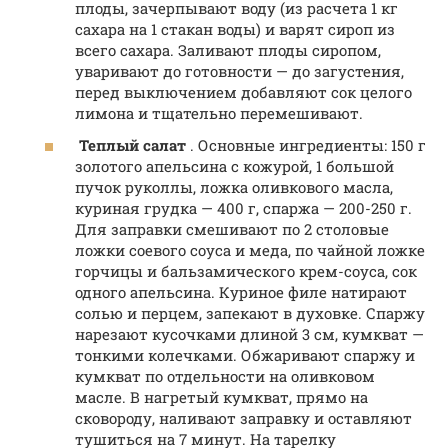
плоды, зачерпывают воду (из расчета 1 кг
сахара на 1 стакан воды) и варят сироп из
всего сахара. Заливают плоды сиропом,
уваривают до готовности — до загустения,
перед выключением добавляют сок целого
лимона и тщательно перемешивают.
Теплый салат
. Основные ингредиенты: 150 г
золотого апельсина с кожурой, 1 большой
пучок руколлы, ложка оливкового масла,
куриная грудка — 400 г, спаржа — 200-250 г.
Для заправки смешивают по 2 столовые
ложки соевого соуса и меда, по чайной ложке
горчицы и бальзамического крем-соуса, сок
одного апельсина. Куриное филе натирают
солью и перцем, запекают в духовке. Спаржу
нарезают кусочками длиной 3 см, кумкват —
тонкими колечками. Обжаривают спаржу и
кумкват по отдельности на оливковом
масле. В нагретый кумкват, прямо на
сковороду, наливают заправку и оставляют
тушиться на 7 минут. На тарелку