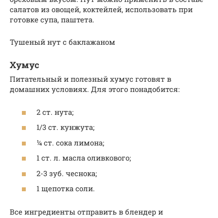
салатов из овощей, коктейлей, использовать при
готовке супа, паштета.
Тушеный нут с баклажаном
Хумус
Питательный и полезный хумус готовят в
домашних условиях. Для этого понадобится:
2 ст. нута;
1/3 ст. кунжута;
¼ ст. сока лимона;
1 ст. л. масла оливкового;
2-3 зуб. чеснока;
1 щепотка соли.
Все ингредиенты отправить в блендер и