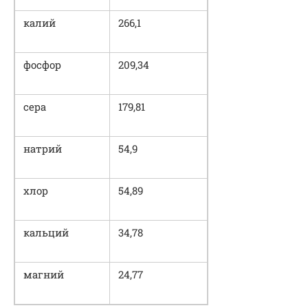
калий
266,1
фосфор
209,34
сера
179,81
натрий
54,9
хлор
54,89
кальций
34,78
магний
24,77