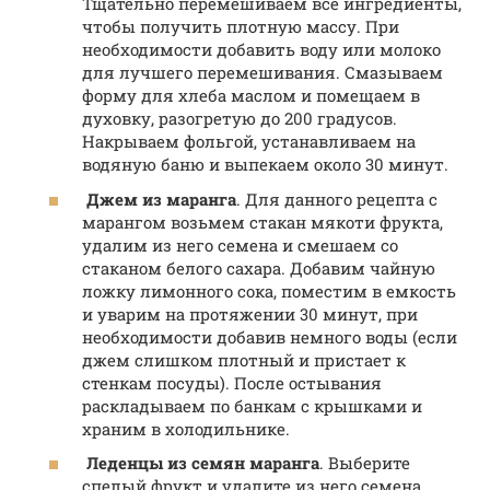
Тщательно перемешиваем все ингредиенты,
чтобы получить плотную массу. При
необходимости добавить воду или молоко
для лучшего перемешивания. Смазываем
форму для хлеба маслом и помещаем в
духовку, разогретую до 200 градусов.
Накрываем фольгой, устанавливаем на
водяную баню и выпекаем около 30 минут.
Джем из маранга
. Для данного рецепта с
марангом возьмем стакан мякоти фрукта,
удалим из него семена и смешаем со
стаканом белого сахара. Добавим чайную
ложку лимонного сока, поместим в емкость
и уварим на протяжении 30 минут, при
необходимости добавив немного воды (если
джем слишком плотный и пристает к
стенкам посуды). После остывания
раскладываем по банкам с крышками и
храним в холодильнике.
Леденцы из семян маранга
. Выберите
спелый фрукт и удалите из него семена,