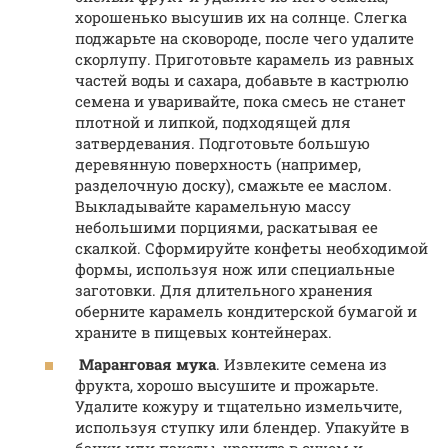
хорошенько высушив их на солнце. Слегка
поджарьте на сковороде, после чего удалите
скорлупу. Приготовьте карамель из равных
частей воды и сахара, добавьте в кастрюлю
семена и уваривайте, пока смесь не станет
плотной и липкой, подходящей для
затвердевания. Подготовьте большую
деревянную поверхность (например,
разделочную доску), смажьте ее маслом.
Выкладывайте карамельную массу
небольшими порциями, раскатывая ее
скалкой. Сформируйте конфеты необходимой
формы, используя нож или специальные
заготовки. Для длительного хранения
оберните карамель кондитерской бумагой и
храните в пищевых контейнерах.
Маранговая мука
. Извлеките семена из
фрукта, хорошо высушите и прожарьте.
Удалите кожуру и тщательно измельчите,
используя ступку или блендер. Упакуйте в
банки или пакеты, храните в сухом и