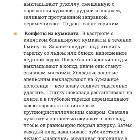
выкладывают руколлу, смешанную с
нарезанной куриной грудкой и спаржей,
заливают протушенной заправкой,
перемешивают. Подают салат горячим.
Конфеты из кумквата
. В кастрюле с
кипятком бланшируют кумкваты в течение
1 минуты. Заранее следует подготовить
тарелку со льдом или блюдо, наполненное
ледяной водой. После бланшировки плоды
выкладывают в холод, иначе они станут
слишком мягкими. Холодные золотые
апельсины выкладывают на бумажное
полотенце — всю влагу следует тщательно
удалить. Плитку шоколада растапливают на
плите, а в глубокой тарелке перемешивают
какао-порошок с коричневым
крупнокристаллическим сахаром. Сначала
кумкваты полностью окунают в шоколад,
чтобы он равномерно покрыл шкурку. Затем
каждый плод накалывают зубочисткой и
делают «шапочку», обваливая половинку в