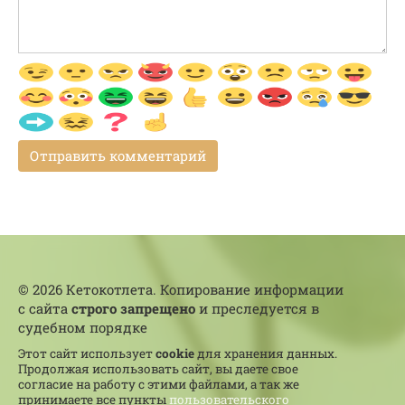
© 2026 Кетокотлета. Копирование информации
с сайта
строго запрещено
и преследуется в
судебном порядке
Этот сайт использует
cookie
для хранения данных.
Продолжая использовать сайт, вы даете свое
согласие на работу с этими файлами, а так же
принимаете все пункты
пользовательского