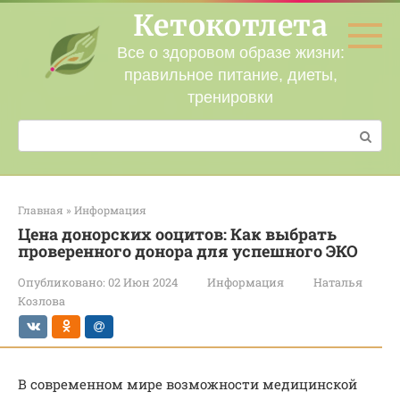
Перейти
Кетокотлета
к
контенту
Все о здоровом образе жизни:
правильное питание, диеты,
тренировки
Поиск:
Главная
»
Информация
Цена донорских ооцитов: Как выбрать
проверенного донора для успешного ЭКО
Опубликовано:
02 Июн 2024
Информация
Наталья
Козлова
В современном мире возможности медицинской