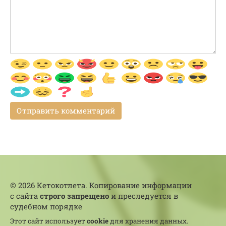
© 2026 Кетокотлета. Копирование информации
с сайта
строго запрещено
и преследуется в
судебном порядке
Этот сайт использует
cookie
для хранения данных.