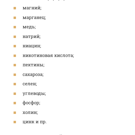
магний;
марганец;
медь;
натрий;
ниацин;
никотиновая кислота;
пектины;
сахароза;
селен;
углеводы;
фосфор;
холин;
цинк и пр.