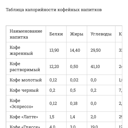
Таблица калорийности кофейных напитков
Наименование
Белки
Жиры
Углеводы
Кал
напитка
Кофе
13,90
14,40
29,50
331,
жаренный
Кофе
12,20
0,50
41,10
241,
растворимый
Кофе молотый
0,12
0,02
0,0
1,0
Кофе черный
0,2
0,5
0,2
7,0
Кофе
0,12
0,18
0,0
2,0
«Эспрессо»
Кофе «Латте»
1,5
1,4
2,0
29,0
Кофе «Гляссе»
4,0
3,0
19,0
125,