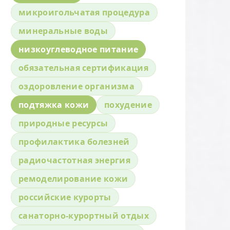
микроигольчатая процедура
минеральные воды
низкоуглеводное питание
обязательная сертификация
оздоровление организма
подтяжка кожи
похудение
природные ресурсы
профилактика болезней
радиочастотная энергия
ремоделирование кожи
российские курорты
санаторно-курортный отдых