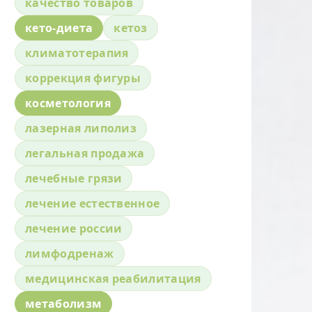
качество товаров
кето-диета
кетоз
климатотерапия
коррекция фигуры
косметология
лазерная липолиз
легальная продажа
лечебные грязи
лечение естественное
лечение россии
лимфодренаж
медицинская реабилитация
метаболизм