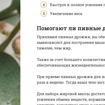
Быстрое и полное усвоение 
Увеличение веса.
Помогают ли пивные 
Принимая пивные дрожжи, вы обес
аминокислот для построения мышеч
тяжелее, чем жир.
Также за счет большего количест
обеспечивающих жизнедеятельно
При приеме пивные дрожжи для на
раза в неделю. Тогда ваше тело н
Для набора жировой массы достат
усиления обмена веществ, норма
аппетита, вследствие этого и мал