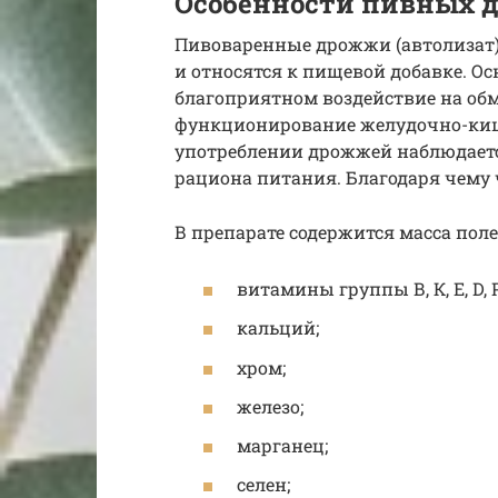
Особенности пивных 
Пивоваренные дрожжи (автолизат)
и относятся к пищевой добавке. О
благоприятном воздействие на обм
функционирование желудочно-киш
употреблении дрожжей наблюдаетс
рациона питания. Благодаря чему 
В препарате содержится масса пол
витамины группы В, К, Е, D, Р
кальций;
хром;
железо;
марганец;
селен;