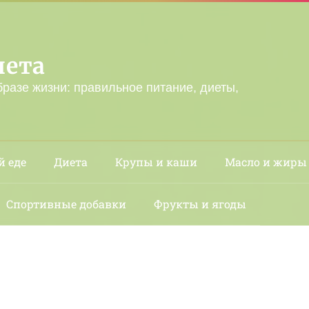
лета
бразе жизни: правильное питание, диеты,
й еде
Диета
Крупы и каши
Масло и жиры
Спортивные добавки
Фрукты и ягоды