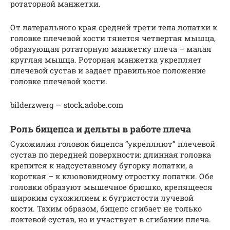
ротаторной манжетки.
От латерального края средней трети тела лопатки к
головке плечевой кости тянется четвертая мышца,
образующая ротаторную манжетку плеча – малая
круглая мышца. Роторная манжетка укрепляет
плечевой сустав и задает правильное положение
головке плечевой кости.
bilderzwerg — stock.adobe.com
Роль бицепса и дельты в работе плеча
Сухожилия головок бицепса “укрепляют” плечевой
сустав по передней поверхности: длинная головка
крепится к надсуставному бугорку лопатки, а
короткая – к клювовидному отростку лопатки. Обе
головки образуют мышечное брюшко, крепящееся
широким сухожилием к бугристости лучевой
кости. Таким образом, бицепс сгибает не только
локтевой сустав, но и участвует в сгибании плеча.