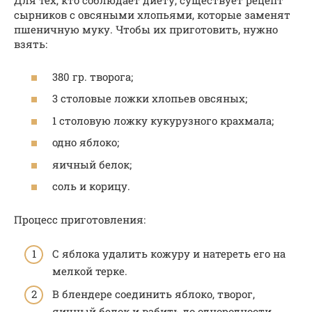
Для тех, кто соблюдает диету, существует рецепт
сырников с овсяными хлопьями, которые заменят
пшеничную муку. Чтобы их приготовить, нужно
взять:
380 гр. творога;
3 столовые ложки хлопьев овсяных;
1 столовую ложку кукурузного крахмала;
одно яблоко;
яичный белок;
соль и корицу.
Процесс приготовления:
С яблока удалить кожуру и натереть его на
мелкой терке.
В блендере соединить яблоко, творог,
яичный белок и взбить до однородности.