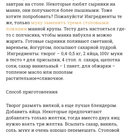
завтрак на столе. Некоторые любят сырники на
манке, они получаются более пышными. Тоже
хотите попробовать? Пожалуйста! Ингредиенты те
же, только
муку заменить тремя столовыми
ложками
манной крупы. Тесту дать настояться где-
то с полчасика, чтобы манка набухла и можно
жарить. Готовые сырники поливают сметаной,
вареньем, йогуртом, посыпают сахарной пудрой.
Ингредиенты: творог – 0,4-0,5 кг, 2 яйца, 100г муки
в тесто + для присыпки, 4 стол. л. сахара, щепотка
соли, сахар ванильный – 1 пакет, для обжарки –
топленое масло или пополам
растительное+сливочное.
Способ приготовления
Творог размять вилкой, а еще лучше блендером.
Добавить яйца. Некоторые предпочитают
добавлять только желтки, тогда вместо двух яиц
нужно взять три желтка. Всыпать сахар, ваниль,
соль, муку и очень хорошо перемешать. Столовой