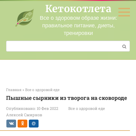
Перейти
Кетокотлета
к
контенту
Все о здоровом образе жизни:
правильное питание, диеты,
тренировки
Поиск:
Главная
»
Все о здоровой еде
Пышные сырники из творога на сковороде
Опубликовано:
10 Фев 2022
Все о здоровой еде
Алексей Смирнов