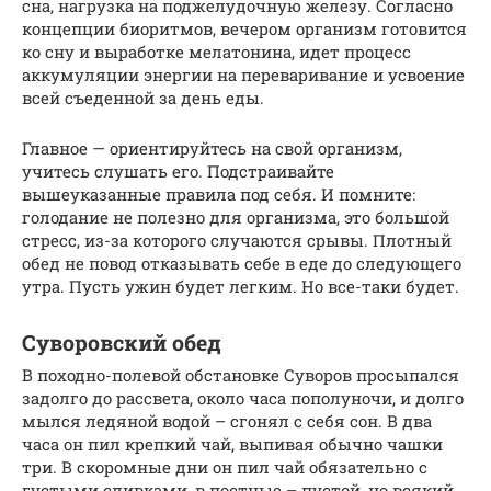
сна, нагрузка на поджелудочную железу. Согласно
концепции биоритмов, вечером организм готовится
ко сну и выработке мелатонина, идет процесс
аккумуляции энергии на переваривание и усвоение
всей съеденной за день еды.
Главное — ориентируйтесь на свой организм,
учитесь слушать его. Подстраивайте
вышеуказанные правила под себя. И помните:
голодание не полезно для организма, это большой
стресс, из-за которого случаются срывы. Плотный
обед не повод отказывать себе в еде до следующего
утра. Пусть ужин будет легким. Но все-таки будет.
Суворовский обед
В походно-полевой обстановке Суворов просыпался
задолго до рассвета, около часа пополуночи, и долго
мылся ледяной водой – сгонял с себя сон. В два
часа он пил крепкий чай, выпивая обычно чашки
три. В скоромные дни он пил чай обязательно с
густыми сливками, в постные – пустой, но всякий