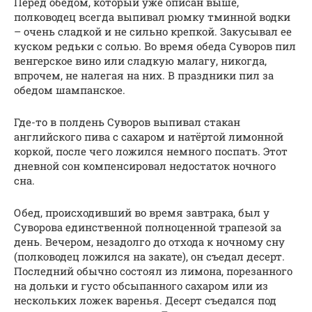
Перед обедом, который уже описан выше,
полководец всегда выпивал рюмку тминной водки
– очень сладкой и не сильно крепкой. Закусывал ее
куском редьки с солью. Во время обеда Суворов пил
венгерское вино или сладкую малагу, никогда,
впрочем, не налегая на них. В праздники пил за
обедом шампанское.
Где-то в полдень Суворов выпивал стакан
английского пива с сахаром и натёртой лимонной
коркой, после чего ложился немного поспать. Этот
дневной сон компенсировал недостаток ночного
сна.
Обед, происходивший во время завтрака, был у
Суворова единственной полноценной трапезой за
день. Вечером, незадолго до отхода к ночному сну
(полководец ложился на закате), он съедал десерт.
Последний обычно состоял из лимона, порезанного
на дольки и густо обсыпанного сахаром или из
нескольких ложек варенья. Десерт съедался под