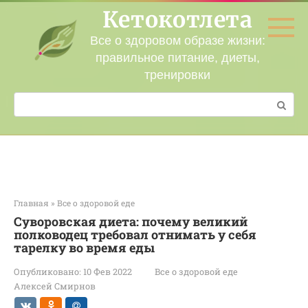
Перейти
Кетокотлета
к
контенту
Все о здоровом образе жизни:
правильное питание, диеты,
тренировки
Поиск:
Главная
»
Все о здоровой еде
Суворовская диета: почему великий
полководец требовал отнимать у себя
тарелку во время еды
Опубликовано:
10 Фев 2022
Все о здоровой еде
Алексей Смирнов