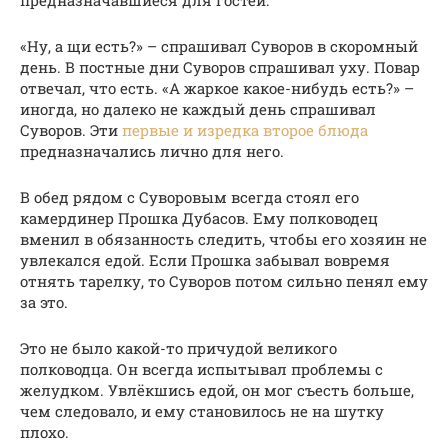
предназначавшиеся для гостей.
«Ну, а щи есть?» – спрашивал Суворов в скоромный
день. В постные дни Суворов спрашивал уху. Повар
отвечал, что есть. «А жаркое какое-нибудь есть?» –
иногда, но далеко не каждый день спрашивал
Суворов. Эти
первые и изредка второе блюда
предназначались лично для него.
В обед рядом с Суворовым всегда стоял его
камердинер Прошка Дубасов. Ему полководец
вменил в обязанность следить, чтобы его хозяин не
увлекался едой. Если Прошка забывал вовремя
отнять тарелку, то Суворов потом сильно пенял ему
за это.
Это не было какой-то причудой великого
полководца. Он всегда испытывал проблемы с
желудком. Увлёкшись едой, он мог съесть больше,
чем следовало, и ему становилось не на шутку
плохо.