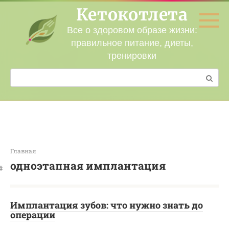
Перейти
Кетокотлета
к
контенту
Все о здоровом образе жизни:
правильное питание, диеты,
тренировки
Поиск:
Главная
одноэтапная имплантация
Имплантация зубов: что нужно знать до
операции