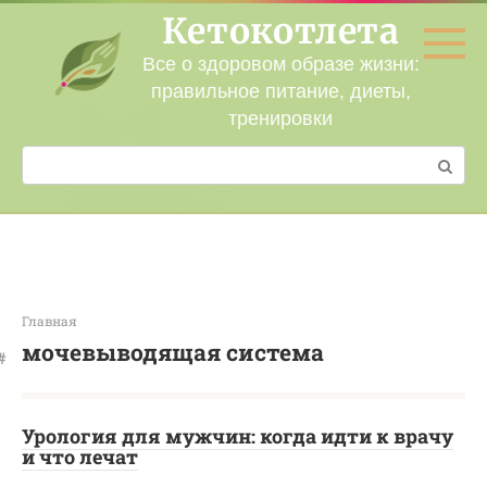
Перейти
Кетокотлета
к
контенту
Все о здоровом образе жизни:
правильное питание, диеты,
тренировки
Поиск:
Главная
мочевыводящая система
Урология для мужчин: когда идти к врачу
и что лечат