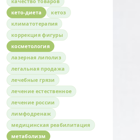
качество товаров
кето-диета
кетоз
климатотерапия
коррекция фигуры
косметология
лазерная липолиз
легальная продажа
лечебные грязи
лечение естественное
лечение россии
лимфодренаж
медицинская реабилитация
метаболизм