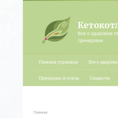
Перейти
к
контенту
Кетокот
Все о здоровом о
тренировки
Главная страница
Все о здорово
Приправы и соусы
Сладости
Главная