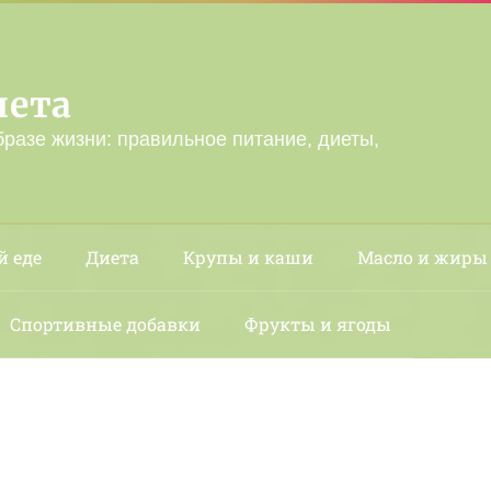
лета
бразе жизни: правильное питание, диеты,
й еде
Диета
Крупы и каши
Масло и жиры
Спортивные добавки
Фрукты и ягоды