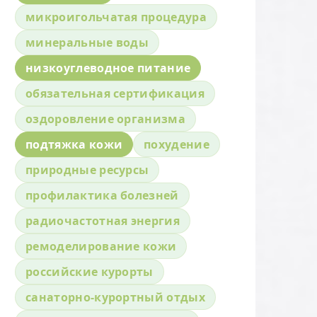
микроигольчатая процедура
минеральные воды
низкоуглеводное питание
обязательная сертификация
оздоровление организма
подтяжка кожи
похудение
природные ресурсы
профилактика болезней
радиочастотная энергия
ремоделирование кожи
российские курорты
санаторно-курортный отдых