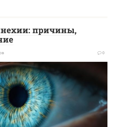
нехии: причины,
ние
ов
0