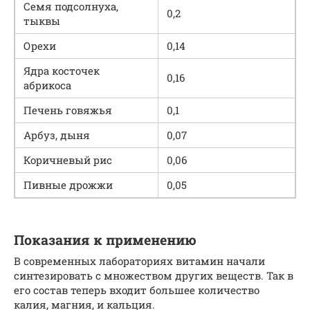
Семя подсолнуха,
0,2
тыквы
Орехи
0,14
Ядра косточек
0,16
абрикоса
Печень говяжья
0,1
Арбуз, дыня
0,07
Коричневый рис
0,06
Пивные дрожжи
0,05
Показания к применению
В современных лабораториях витамин начали
синтезировать с множеством других веществ. Так в
его состав теперь входит большее количество
калия, магния, и кальция.