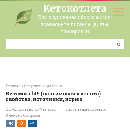
Перейти
Кетокотлета
к
контенту
Все о здоровом образе жизни:
правильное питание, диеты,
тренировки
Поиск:
Главная
»
Спортивные добавки
Витамин b15 (пангамовая кислота):
свойства, источники, норма
Опубликовано:
10 Фев 2022
Спортивные добавки
Алексей Смирнов