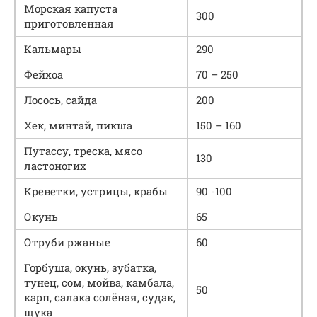
Морская капуста
300
приготовленная
Кальмары
290
Фейхоа
70 – 250
Лосось, сайда
200
Хек, минтай, пикша
150 – 160
Путассу, треска, мясо
130
ластоногих
Креветки, устрицы, крабы
90 -100
Окунь
65
Отруби ржаные
60
Горбуша, окунь, зубатка,
тунец, сом, мойва, камбала,
50
карп, салака солёная, судак,
щука