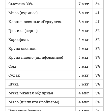
Сметана 30%
7 мкг
5%
Мясо (куриное)
6 мкг
4%
Хлопья овсяные «Геркулес»
6 мкг
4%
Гречиха (зерно)
5 мкг
3%
Картофель
5 мкг
3%
Крупа овсяная
5 мкг
3%
Крупа пшено (шлифованное)
5 мкг
3%
Сом
5 мкг
3%
Судак
5 мкг
3%
Щука
5 мкг
3%
Мука ржаная обдирная
4 мкг
3%
Мясо (цыплята бройлеры)
4 мкг
3%
Чечевица (зерно)
4 мкг
3%