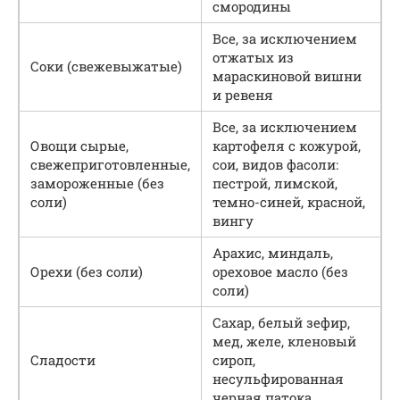
смородины
Все, за исключением
отжатых из
Соки (свежевыжатые)
мараскиновой вишни
и ревеня
Все, за исключением
Овощи сырые,
картофеля с кожурой,
свежеприготовленные,
сои, видов фасоли:
замороженные (без
пестрой, лимской,
соли)
темно-синей, красной,
вингу
Арахис, миндаль,
Орехи (без соли)
ореховое масло (без
соли)
Сахар, белый зефир,
мед, желе, кленовый
Сладости
сироп,
несульфированная
черная патока