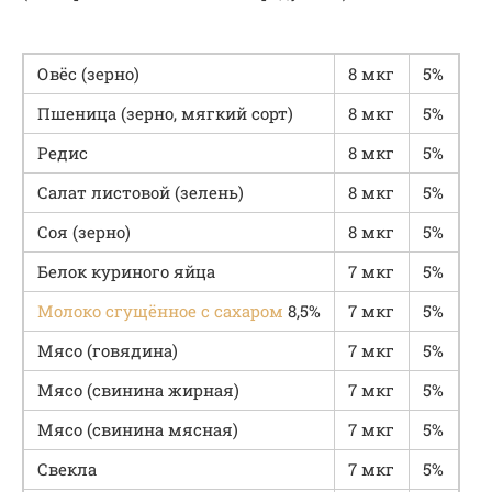
Овёс (зерно)
8 мкг
5%
Пшеница (зерно, мягкий сорт)
8 мкг
5%
Редис
8 мкг
5%
Салат листовой (зелень)
8 мкг
5%
Соя (зерно)
8 мкг
5%
Белок куриного яйца
7 мкг
5%
Молоко сгущённое с сахаром
8,5%
7 мкг
5%
Мясо (говядина)
7 мкг
5%
Мясо (свинина жирная)
7 мкг
5%
Мясо (свинина мясная)
7 мкг
5%
Свекла
7 мкг
5%