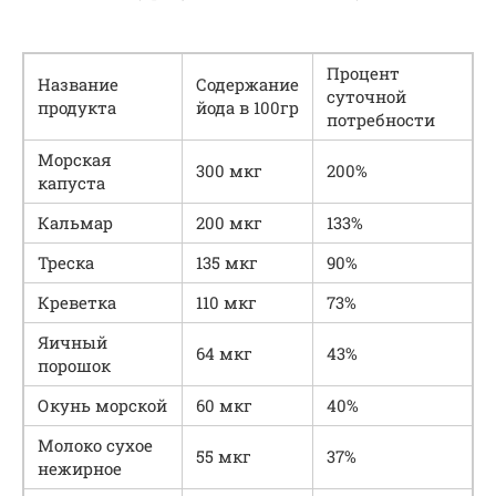
Процент
Название
Содержание
суточной
продукта
йода в 100гр
потребности
Морская
300 мкг
200%
капуста
Кальмар
200 мкг
133%
Треска
135 мкг
90%
Креветка
110 мкг
73%
Яичный
64 мкг
43%
порошок
Окунь морской
60 мкг
40%
Молоко сухое
55 мкг
37%
нежирное