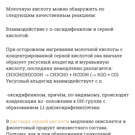
Молочную кислоту можно обнаружить по
следующим качественным реакциям:
Взаимодействие с n-оксидифенилом и серной
кислотой:
При осторожном нагревании молочной кислоты с
концентрированной серной кислотой она вначале
образует уксусный альдегид и муравьиную
кислоту; последняя немедленно разлагается:
CH3CH(OH)COOH → CH3CHO + HCOOH (→ H2O + CO)
Уксусный альдегид взаимодействует с n
-оксидифенилом, причём, по-видимому, происходит
конденсация в
o
-положении к OH-группе с
образованием 1,1-ди(оксидифенил)этана:
В
растворе серной кислоты
медленно окисляется в
фиолетовый продукт неизвестного состава.
Поэтому, как и при обнаружении гликолевой