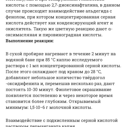
кислоты с помощью 2,7-диоксинафталина, в данном
случае происходит взаимодействие альдегида с
фенолом, при котором концентрированная серная
кислота действует как конденсирующий агент и
окислитель. Такую же цветную реакцию дают α-
оксимасляная и пировиноградная кислоты.
Выполнение реакции:
В сухой пробирке нагревают в течение 2 минут на
водяной бане при 85 °C каплю исследуемого
раствора с 1 мл концентрированной серной кислоты.
После этого охлаждают под краном до 28 °C,
добавляют небольшое количество твёрдого
n
-оксидифенила и, перемешав несколько раз, дают
постоять 10-30 минут. Фиолетовое окрашивание
появляется постепенно и через некоторое время
становится более глубоким. Открываемый
минимум: 1,5⋅10−6 г молочной кислоты.
Взаимодействие с подкисленным серной кислотой
раствором перманганата калия