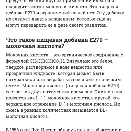
продукте. Но для других применений идеально
подходит чистая молочная кислота. Это пищевая
добавка E270 и ограничений по ней нет. Эту добавку
не следует давать младенцем, которые еще не
могут переварить ее в фазе своего развития.
Что такое пищевая добавка Е270 –
молочная кислота?
Молочная кислота – это органическое соединение с
формулой CH
CH(OH)CO
H. Визуально это белое,
3
2
твердое, растворимое в воде вещество или
прозрачная жидкость, которая может быть
натуральной или вырабатываться синтетическим
путем. Молочная кислота (пищевая добавка Е270)
состоит из двух оптических изомеров. Один из них
известен как L-(+)-молочная кислота, а другой, его
зеркальное отражение, D-(-)-молочная кислота. Их
смесь в равных количествах называется DL-
молочная кислота.
В 1856 году Луи Пастер обнаружил лактобактерии и