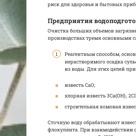
риск для здоровья и бытовых приб
Предприятия водоподгот
Очистка больших объемов загрязн
производствах тремя основными с
Реагентным способом, осно
нерастворимого осадка суль
из воды. Для этих целей пр
известь СаО;
хлорная известь 3Ca(OH)₂ 2Cl₂
строительная комовая извест
Сточную воду обрабатывают извес
флокулянта. При взаимодействии о