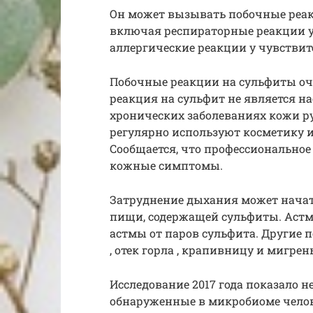
Он может вызывать побочные реак
включая респираторные реакции у
аллергические реакции у чувстви
Побочные реакции на сульфиты оче
реакция на сульфит не является н
хронических заболеваниях кожи ру
регулярно используют косметику и
Сообщается, что профессиональное
кожные симптомы.
Затруднение дыхания может начат
пищи, содержащей сульфиты. Аст
астмы от паров сульфита. Другие
, отек горла , крапивницу и мигрень
Исследование 2017 года показало н
обнаруженные в микробиоме челов