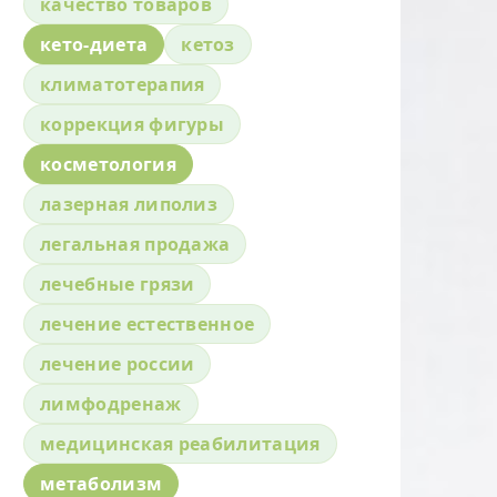
качество товаров
кето-диета
кетоз
климатотерапия
коррекция фигуры
косметология
лазерная липолиз
легальная продажа
лечебные грязи
лечение естественное
лечение россии
лимфодренаж
медицинская реабилитация
метаболизм