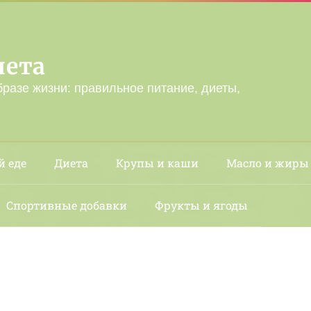
лета
бразе жизни: правильное питание, диеты,
й еде
Диета
Крупы и каши
Масло и жиры
Спортивные добавки
Фрукты и ягоды