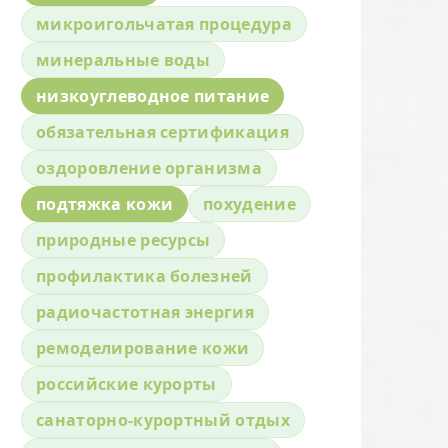
микроигольчатая процедура
минеральные воды
низкоуглеводное питание
обязательная сертификация
оздоровление организма
подтяжка кожи
похудение
природные ресурсы
профилактика болезней
радиочастотная энергия
ремоделирование кожи
российские курорты
санаторно-курортный отдых