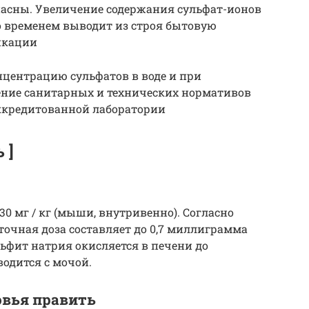
пасны. Увеличение содержания сульфат-ионов
со временем выводит из строя бытовую
икации
нцентрацию сульфатов в воде и при
ние санитарных и технических нормативов
аккредитованной лаборатории
 ]
0 мг / кг (мыши, внутривенно). Согласно
точная доза составляет до 0,7 миллиграмма
льфит натрия окисляется в печени до
водится с мочой.
овья править