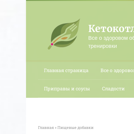
Перейти
к
контенту
Кетокот
Все о здоровом о
тренировки
Главная страница
Все о здорово
Приправы и соусы
Сладости
Главная
»
Пищевые добавки