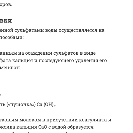
оров.
овки
енной сульфатами воды осуществляется на
пособами:
ванным на осаждении сульфатов в виде
фата кальция и последующего удаления его
именяют:
;
ь («пушонка») Ca (OH)₂.
тковым молоком в присутствии коагулянта и
ксида кальция CaO с водой образуется