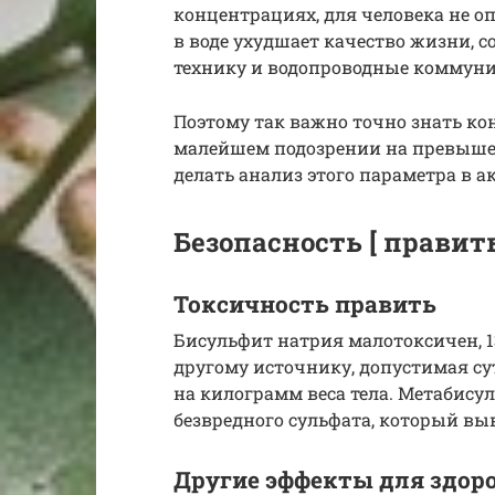
концентрациях, для человека не о
в воде ухудшает качество жизни, 
технику и водопроводные коммун
Поэтому так важно точно знать ко
малейшем подозрении на превыше
делать анализ этого параметра в 
Безопасность [ править
Токсичность править
Бисульфит натрия малотоксичен, 13
другому источнику, допустимая су
на килограмм веса тела. Метабису
безвредного сульфата, который вы
Другие эффекты для здор