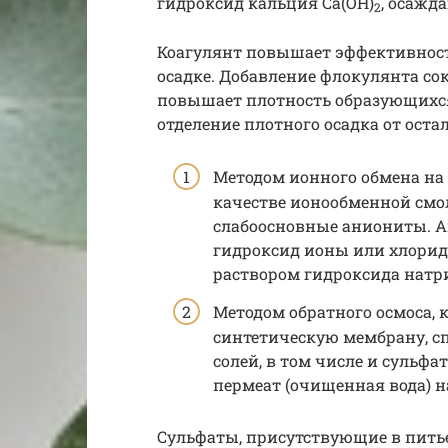
гидроксид кальция Ca(OH)
, осажд
2
Коагулянт повышает эффективност
осадке. Добавление флокулянта со
повышает плотность образующихся 
отделение плотного осадка от ост
Методом ионного обмена на 
качестве ионообменной смо
слабоосновные аниониты. А
гидроксид ионы или хлорид
раствором гидроксида натр
Методом обратного осмоса, 
синтетическую мембрану, с
солей, в том числе и сульфа
пермеат (очищенная вода) н
Сульфаты, присутствующие в пить