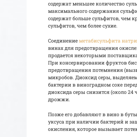
содержат меньшее количество суль
максимального содержания сульфит
содержат больше сульфитов, чем кр
сульфитов, чем более сухие.
Соединение
метабисульфита натри
винах для предотвращения окислен
продается некоторыми поставщика
При консервировании фруктов бис
предотвращения потемнения (выз
микробов. Диоксид серы, выделяе
бактерии в виноградном соке перед
диоксида серы снизится (около 24 
дрожжи.
Позже его добавляют в вино в бут
уксуса при наличии бактерий и защ
окисления, которое вызывает поте