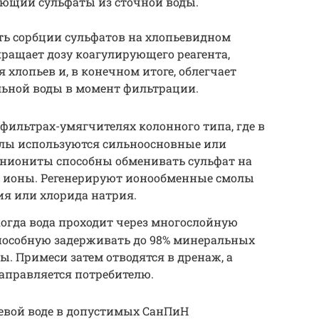
ающий сульфаты из сточной воды.
ь сорбции сульфатов на хлопьевидном
кращает дозу коагулирующего реагента,
хлопьев и, в конечном итоге, облегчает
альной воды в момент фильтрации.
фильтрах-умягчителях колонного типа, где в
лы используются сильноосновные или
ниониты способны обменивать сульфат на
 ионы. Регенерируют ионообменные смолы
ия или хлорида натрия.
когда вода проходит через многослойную
пособную задерживать до 98% минеральных
ты. Примеси затем отводятся в дренаж, а
аправляется потребителю.
евой воде в допустимых СанПиН