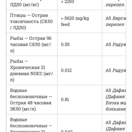
> 2250
ЛД50 (мг/кг)
перепел
Птицы — Острая
> 5620 mg/kg
A5
Виргинс
токсичность (СК50
feed
перепел
/ ЛД50)
Рыбы — Острая 96
часовая СК50 (мг/
0.55
A5
Радужна
л)
Рыбы —
Хроническая 21
0.012
A5
Радужна
дневная NOEC (мг/
л)
Водные
A5
Дафния 
беспозвоночные —
(Дафния бо
0.81
Острая 48 часовая
Блоха водя
ЭК50 (мг/л)
большая)
Водные
A5
Дафния 
беспозвоночные —
(Дафния бо
Хроническая 21
0.042