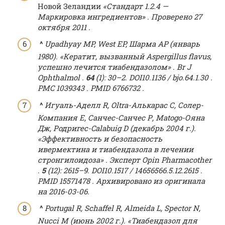
Новой Зеландии
«Стандарт 1.2.4 —
Маркировка ингредиентов»
.
Проверено
27
октября
2011
.
^
Upadhyay MP, West EP, Шарма AP (январь
1980).
«Кератит, вызванный Aspergillus flavus,
успешно лечится тиабендазолом»
.
Br J
Ophthalmol
.
64
(1): 30–2.
DOI
10.1136 / bjo.64.1.30
.
PMC
1039343
.
PMID
6766732
.
^
Игуаль-Аделл R, Oltra-Алькарас С, Солер-
Компания Е, Санчес-Санчес Р, Matogo-Ояна
Дж, Родригес-Calabuig D (декабрь 2004 г.).
«Эффективность и безопасность
ивермектина и тиабендазола в лечении
стронгилоидоза»
.
Эксперт Opin Pharmacother
.
5
(12): 2615–9.
DOI
10.1517 / 14656566.5.12.2615
.
PMID
15571478
. Архивировано из
оригинала
на 2016-03-06.
^
Portugal R, Schaffel R, Almeida L, Spector N,
Nucci M (июнь 2002 г.).
«Тиабендазол для