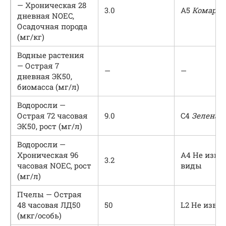
— Хроническая 28
3.0
A5
Комар-х
дневная NOEC,
Осадочная порода
(мг/кг)
Водные растения
— Острая 7
—
—
дневная ЭК50,
биомасса (мг/л)
Водоросли —
Острая 72 часовая
9.0
C4
Зеленая
ЭК50, рост (мг/л)
Водоросли —
Хроническая 96
A4 Не изве
3.2
часовая NOEC, рост
виды
(мг/л)
Пчелы — Острая
48 часовая ЛД50
50
L2 Не изве
(мкг/особь)