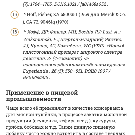
(7): 1764–1765.
DOI
10.1021 / ja01468a052
.
^
Hoff, Fisher, ZA 6800351 (1969 для Merck & Co.
), CA 72, 90461q (1970).
^
Хофф, ДР;
Фишер, MH;
Bochis, RJ;
Lusi, A .;
Waksmunski, F .;
Эгертон-младший;
Якстис,
JJ;
Куклер, AC;
Кэмпбелл, WC (1970).
«Новый
глистогонный препарат широкого спектра
действия: 2- (4-тиазолил) -5-
изопропоксикарбониламинобензимидазол».
Experientia
.
26
(5): 550–551.
DOI
10.1007 /
BF01898506
.
Применение в пищевой
промышленности
Чаще всего её применяют в качестве консерванта
для мясной тушёнки, в процессе закатки молочной
продукции (сгущенки, кефира и т.д.), кукурузы,
грибов, бобовых и т.д. Также данную пищевую
добавку часто можно встретить в составе твердых