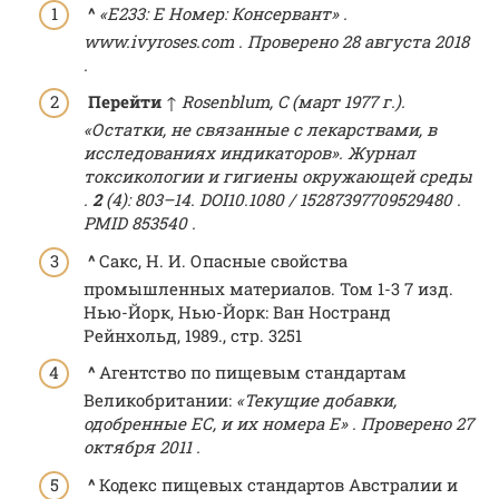
^
«E233: E Номер: Консервант» .
www.ivyroses.com
. Проверено 28 августа 2018
.
Перейти
↑ Rosenblum, C (март 1977 г.).
«Остатки, не связанные с лекарствами, в
исследованиях индикаторов».
Журнал
токсикологии и гигиены окружающей среды
.
2
(4): 803–14.
DOI
10.1080 / 15287397709529480
.
PMID
853540
.
^
Сакс, Н. И. Опасные свойства
промышленных материалов. Том 1-3 7 изд.
Нью-Йорк, Нью-Йорк: Ван Ностранд
Рейнхольд, 1989., стр. 3251
^
Агентство по пищевым стандартам
Великобритании:
«Текущие добавки,
одобренные ЕС, и их номера E»
.
Проверено
27
октября
2011
.
^
Кодекс пищевых стандартов Австралии и