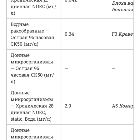
Блоха водя
дневная NOEC (мг/
большая)
л)
Водные
ракообразные —
0.34
F3
Креветк
Острая 96 часовая
СК50 (мг/л)
Донные
микроорганизмы
— Острая 96
—
—
часовая СК50 (мг/
л)
Донные
микроорганизмы
— Хроническая 28
2.0
A5
Комар-х
дневная NOEC,
static, Вода (мг/л)
Донные
микроорганизмы