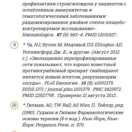
профилактики стронгилоидоза у пациентов с
ослабленным иммунитетом и
гематологическими заболеваниями:
рандомизированное двойное слепое плацебо-
контролируемое исследование»
.
Haematologica
.
87
(6): 663–4.
PMID
12031927
.
^
Ча, HJ;
Byrom M;
Медовый ПЭ;
Ellington AD;
Уоллингфорд Дж. Б.;
и другие.
(Август 2012
г.).
«Эволюционно перепрофилированные
сети показывают, что хорошо известный
противогрибковый препарат тиабендазол
является новым агентом, разрушающим
сосуды»
.
PLoS Биология
.
10
(8): e1001379.
DOI
10.1371 / journal.pbio.1001379
.
PMC
3423972
.
PMID
22927795
.
Проверено
21
августа
2012
.
^
Гилман, AG;
TW Rall;
AS Nies;
П. Тейлор, ред.
(1990).
Гудман и Гилман Фармакологические
основы терапии
(8-е изд.).
Нью-Йорк, Нью-
Йорк: Pergamon Press.
п.
970.