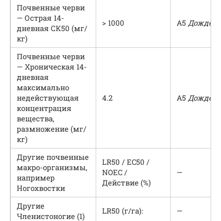
Почвенные черви
— Острая 14-
> 1000
A5
Дождево
дневная СК50 (мг/
кг)
Почвенные черви
— Хроническая 14-
дневная
максимально
недействующая
4.2
A5
Дождево
концентрация
вещества,
размножение (мг/
кг)
Другие почвенные
LR50 / EC50 /
макро-организмы,
NOEC /
—
например
Действие (%)
Ногохвостки
Другие
LR50 (г/га):
—
Членистоногие (1)