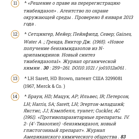
^
«Решение о праве на перерегистрацию
тиабендазол»
.
Агентство по охране
окружающей среды
.
Проверено
8 января
2013
года
.
^
Сетцингер, Мейер;
Пейнфилд, Север;
Gaines,
Water A .;
Гренда, Виктор Дж. (1965).
«Новое
получение бензимидазолов из N-
ариламидинов. Новый синтез
тиабендазола1».
Журнал органической
химии
.
30
: 259–261.
DOI
10.1021 / jo01012a061
.
^
LH Sarett, HD Brown, патент США 3299081
(1967, Merck & Co. )
^
Браун, HD;
Мацук, АР;
Ильвес, IR;
Петерсон,
LH;
Harris, SA;
Sarett, LH;
Эгертон-младший;
Якстис, JJ;
Кэмпбелл, туалет;
Cuckler, AC
(1961).
«Противопаразитарные препараты. IV.
2- (4′-Тиазолил) -бензимидазол, новый
глистогонный препарат».
Журнал
Американского химического общества
.
83