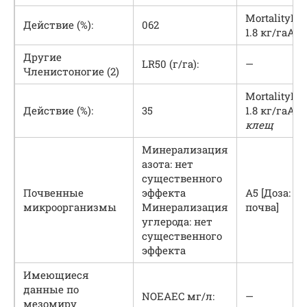
MortalityFe
Действие (%):
062
1.8 кг/гаA5
Другие
LR50 (г/га):
—
Членистоногие (2)
MortalityFe
Действие (%):
35
1.8 кг/гаA5
клещ
Минерализация
азота: нет
существенного
Почвенные
эффекта
A5 [Доза: 9 
микроорганизмы
Минерализация
почва]
углерода: нет
существенного
эффекта
Имеющиеся
данные по
NOEAEC мг/л:
—
мезомиру