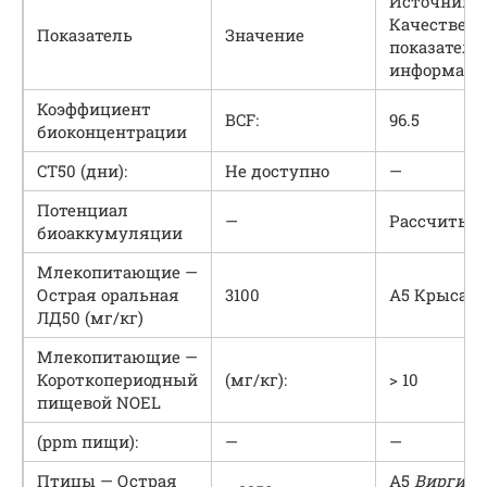
Источник /
Качествен
Показатель
Значение
показатели
информаци
Коэффициент
BCF:
96.5
биоконцентрации
CT50 (дни):
Не доступно
—
Потенциал
—
Рассчитыв
биоаккумуляции
Млекопитающие —
Острая оральная
3100
A5 Крыса
ЛД50 (мг/кг)
Млекопитающие —
Короткопериодный
(мг/кг):
> 10
пищевой NOEL
(ppm пищи):
—
—
Птицы — Острая
A5
Виргинс