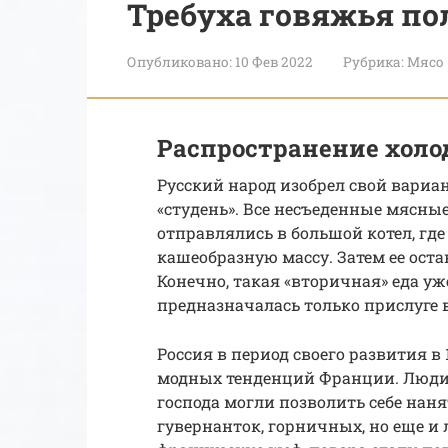
Требуха говяжья по
Опубликовано:
10 Фев 2022
Рубрика:
Мясо
Распространение холо
Русский народ изобрел свой вариа
«студень». Все несъеденные мясны
отправлялись в большой котел, гд
кашеобразную массу. Затем ее ост
Конечно, такая «вторичная» еда уж
предназначалась только прислуге 
Россия в период своего развития в
модных тенденций Франции. Люди 
господа могли позволить себе нан
гувернанток, горничных, но еще и