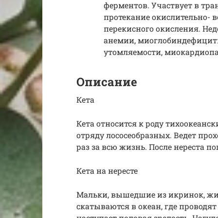
ферментов. Участвует в тра
протекание окислительно- 
перекисного окисления. Нед
анемии, миоглобиндефицит
утомляемости, миокардиопа
Описание
Кета
Кета относится к роду тихоокеанс
отряду лососеобразных. Ведет про
раз за всю жизнь. После нереста по
Кета на нересте
Мальки, вышедшие из икринок, жив
скатываются в океан, где проводят 
наступает половая зрелость. Нагу