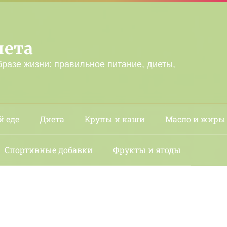
лета
бразе жизни: правильное питание, диеты,
й еде
Диета
Крупы и каши
Масло и жиры
Спортивные добавки
Фрукты и ягоды