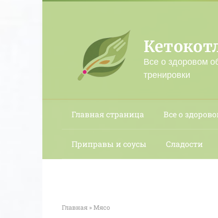
Перейти
к
контенту
Кетокот
Все о здоровом о
тренировки
Главная страница
Все о здорово
Приправы и соусы
Сладости
Главная
»
Мясо