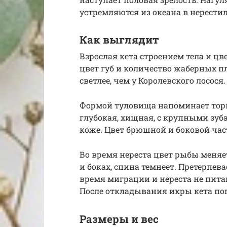
устремляются из океана в нерести
Как выглядит
Взрослая кета строением тела и ц
цвет губ и количество жаберных п
светлее, чем у Королевского лосося.
Формой туловища напоминает торпе
глубокая, хищная, с крупными зуб
коже. Цвет брюшной и боковой час
Во время нереста цвет рыбы меняе
и боках, спина темнеет. Претерпев
время миграции и нереста не пита
После откладывания икры кета пог
Размеры и вес