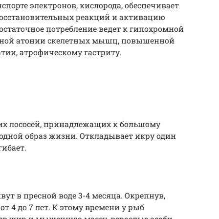
нспорте электронов, кислорода, обеспечивает
восстановительных реакций и активацию
остаточное потребление ведет к гипохромной
ной атонии скелетных мышц, повышенной
тии, атрофическому гастриту.
ких лососей, принадлежащих к большому
ходной образ жизни. Откладывает икру один
гибает.
ут в пресной воде 3-4 месяца. Окрепнув,
от 4 до 7 лет. К этому времени у рыб
ляв жир и мышечную массу, взрослые особи