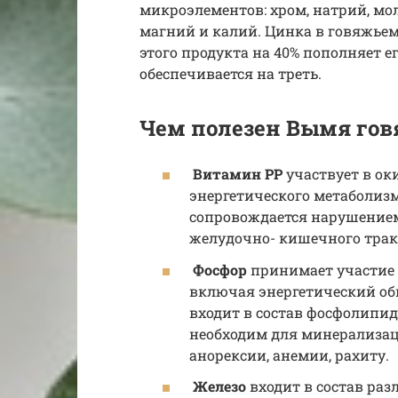
микроэлементов: хром, натрий, мол
магний и калий. Цинка в говяжьем
этого продукта на 40% пополняет 
обеспечивается на треть.
Чем полезен Вымя го
Витамин РР
участвует в ок
энергетического метаболиз
сопровождается нарушением
желудочно- кишечного трак
Фосфор
принимает участие 
включая энергетический обм
входит в состав фосфолипид
необходим для минерализац
анорексии, анемии, рахиту.
Железо
входит в состав раз