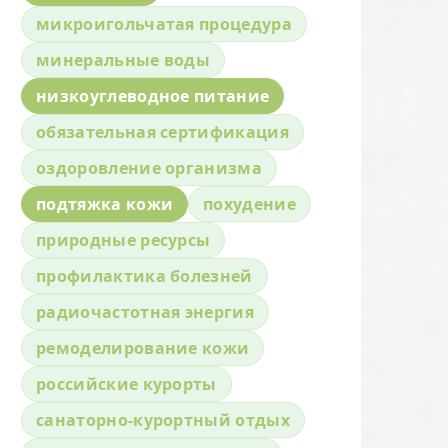
микроигольчатая процедура
минеральные воды
низкоуглеводное питание
обязательная сертификация
оздоровление организма
подтяжка кожи
похудение
природные ресурсы
профилактика болезней
радиочастотная энергия
ремоделирование кожи
российские курорты
санаторно-курортный отдых