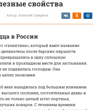
лезные свойства
Автор:
Алексей Смирнов
дца в России
нт «галантина», который имел название
е деликатесы после барских пиршеств
е превращались в одну сплошную
авляли в прохладном месте для застывания.
е не подавалась господам. Она
в целях экономии.
 16 веке находилась под большим влиянием
высшего сословия, состоятельные дамы и
ять не только целый штат портных,
 лучших поваров. С течением времени