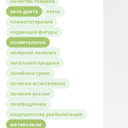
качество товаров
кето-диета
кетоз
климатотерапия
коррекция фигуры
косметология
лазерная липолиз
легальная продажа
лечебные грязи
лечение естественное
лечение россии
лимфодренаж
медицинская реабилитация
метаболизм