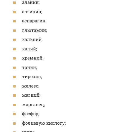
аланин;
аргинин;
аспарагин;
глютамин;
кальций;
калий;
кремний;
танин;
тирозин;
железо;
магний;
марганец;
фосфор;
фолиевую кислоту;