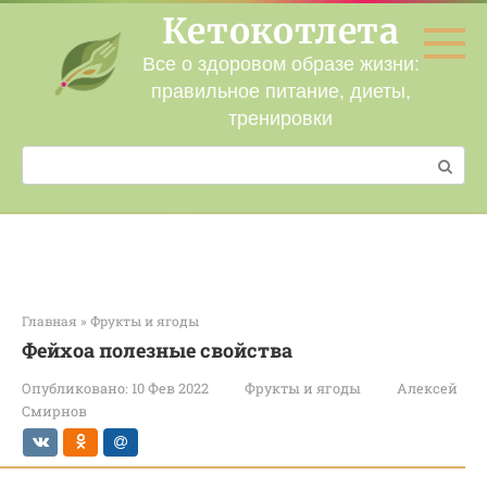
Перейти
Кетокотлета
к
контенту
Все о здоровом образе жизни:
правильное питание, диеты,
тренировки
Поиск:
Главная
»
Фрукты и ягоды
Фейхоа полезные свойства
Опубликовано:
10 Фев 2022
Фрукты и ягоды
Алексей
Смирнов