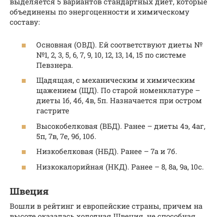
выделяется 5 вариантов стандартных диет, которые
объединены по энергоценности и химическому
составу:
Основная (ОВД). Ей соответствуют диеты №
№1, 2, 3, 5, 6, 7, 9, 10, 12, 13, 14, 15 по системе
Певзнера.
Щадящая, с механическим и химическим
щажением (ЩД). По старой номенклатуре –
диеты 1б, 4б, 4в, 5п. Назначается при остром
гастрите
Высокобелковая (ВБД). Ранее – диеты 4э, 4аг,
5п, 7в, 7е, 9б, 10б.
Низкобелковая (НБД). Ранее – 7а и 7б.
Низкокалорийная (НКД). Ранее – 8, 8а, 9а, 10с.
Швеция
Вошли в рейтинг и европейские страны, причем на
высоте оказалась холодная Швеция, не способная