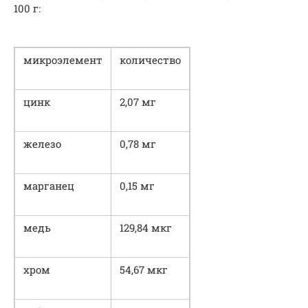
100 г:
микроэлемент
количество
цинк
2,07 мг
железо
0,78 мг
марганец
0,15 мг
медь
129,84 мкг
хром
54,67 мкг