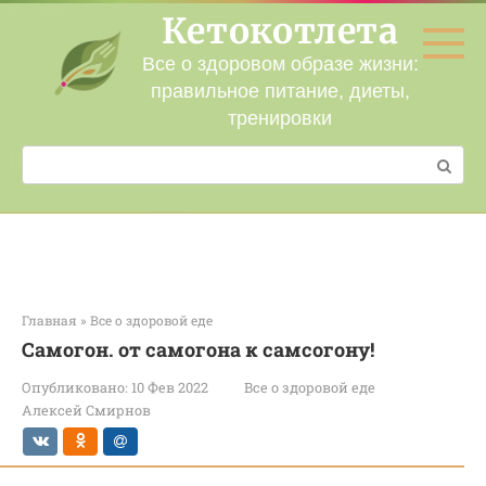
Перейти
Кетокотлета
к
контенту
Все о здоровом образе жизни:
правильное питание, диеты,
тренировки
Поиск:
Главная
»
Все о здоровой еде
Самогон. от самогона к самсогону!
Опубликовано:
10 Фев 2022
Все о здоровой еде
Алексей Смирнов