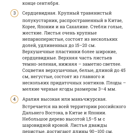
конце сентября.
Сердцевидная. Крупный травянистый
полукустарник, распространенный в Китае,
Корее, Японии и на Сахалине. Стебли голые,
жесткие. Листья очень крупные
непарноперистые, состоят из нескольких
долей, удлиненных до 15–20 см.
Верхушечные пластинки более широкие,
сердцевидные. Верхняя часть листьев
темно-зеленая, нижняя – заметно светлее.
Соцветия верхушечные, белые, длиной до 45
см, негустые, состоят из главного и
нескольких придаточных зонтиков. Плоды –
мелкие черные ягоды размером 3–4 мм.
Аралия высокая или маньчжурская.
Встречается на всей территории российского
Дальнего Востока, в Китае и Японии.
Небольшое дерево высотой 1,5–5 м с
шаровидной кроной. Листья дважды
перистые, достигают длины 90–100 см.