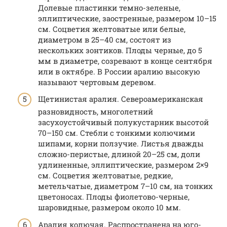
Долевые пластинки темно-зеленые,
эллиптические, заостренные, размером 10–15
см. Соцветия желтоватые или белые,
диаметром в 25–40 см, состоят из
нескольких зонтиков. Плоды черные, до 5
мм в диаметре, созревают в конце сентября
или в октябре. В России аралию высокую
называют чертовым деревом.
Щетинистая аралия. Североамериканская
разновидность, многолетний
засухоустойчивый полукустарник высотой
70–150 см. Стебли с тонкими колючими
шипами, корни ползучие. Листья дважды
сложно-перистые, длиной 20–25 см, доли
удлиненные, эллиптические, размером 2×9
см. Соцветия желтоватые, редкие,
метельчатые, диаметром 7–10 см, на тонких
цветоносах. Плоды фиолетово-черные,
шаровидные, размером около 10 мм.
Аралия колючая. Распространена на юго-