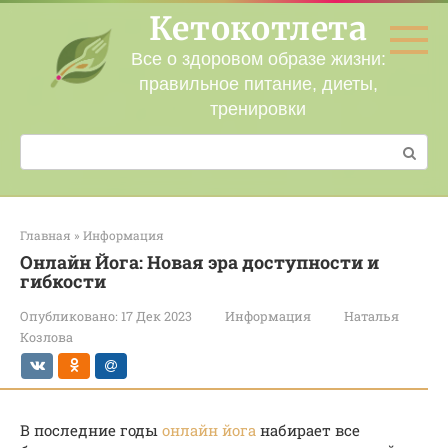
Перейти
Кетокотлета
к
контенту
Все о здоровом образе жизни:
правильное питание, диеты,
тренировки
Поиск:
Главная
»
Информация
Онлайн Йога: Новая эра доступности и
гибкости
Опубликовано:
17 Дек 2023
Информация
Наталья
Козлова
В последние годы
онлайн йога
набирает все