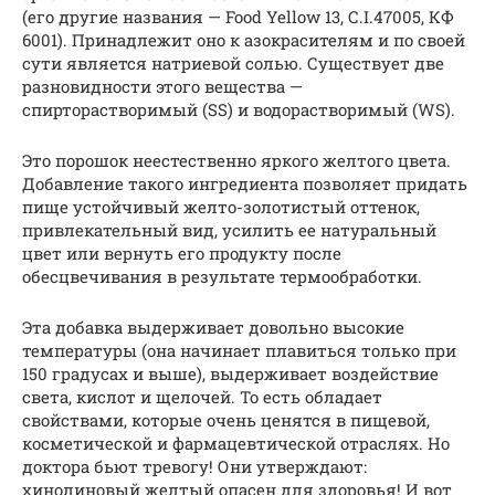
(его другие названия — Food Yellow 13, С.I.47005, КФ
6001). Принадлежит оно к азокрасителям и по своей
сути является натриевой солью. Существует две
разновидности этого вещества —
спирторастворимый (SS) и водорастворимый (WS).
Это порошок неестественно яркого желтого цвета.
Добавление такого ингредиента позволяет придать
пище устойчивый желто-золотистый оттенок,
привлекательный вид, усилить ее натуральный
цвет или вернуть его продукту после
обесцвечивания в результате термообработки.
Эта добавка выдерживает довольно высокие
температуры (она начинает плавиться только при
150 градусах и выше), выдерживает воздействие
света, кислот и щелочей. То есть обладает
свойствами, которые очень ценятся в пищевой,
косметической и фармацевтической отраслях. Но
доктора бьют тревогу! Они утверждают:
хинолиновый желтый опасен для здоровья! И вот