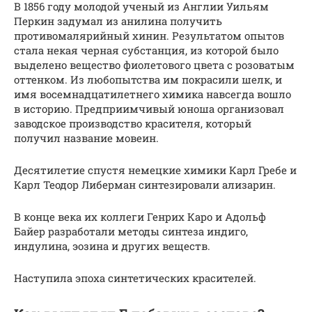
В 1856 году молодой ученый из Англии Уильям
Перкин задумал из анилина получить
противомалярийный хинин. Результатом опытов
стала некая черная субстанция, из которой было
выделено вещество фиолетового цвета с розоватым
оттенком. Из любопытства им покрасили шелк, и
имя восемнадцатилетнего химика навсегда вошло
в историю. Предприимчивый юноша организовал
заводское производство красителя, который
получил название мовеин.
Десятилетие спустя немецкие химики Карл Гребе и
Карл Теодор Либерман синтезировали ализарин.
В конце века их коллеги Генрих Каро и Адольф
Байер разработали методы синтеза индиго,
индулина, эозина и других веществ.
Наступила эпоха синтетических красителей.