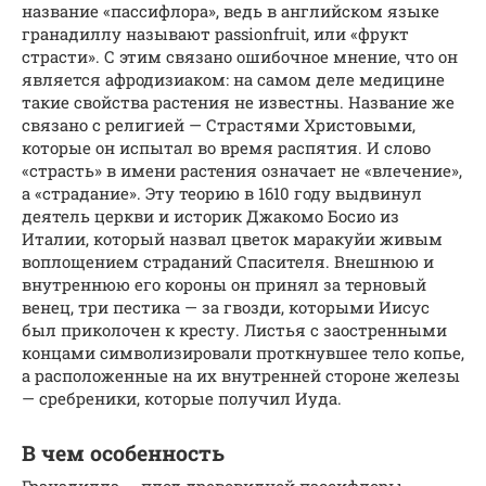
название «пассифлора», ведь в английском языке
гранадиллу называют passionfruit, или «фрукт
страсти». С этим связано ошибочное мнение, что он
является афродизиаком: на самом деле медицине
такие свойства растения не известны. Название же
связано с религией — Страстями Христовыми,
которые он испытал во время распятия. И слово
«страсть» в имени растения означает не «влечение»,
а «страдание». Эту теорию в 1610 году выдвинул
деятель церкви и историк Джакомо Босио из
Италии, который назвал цветок маракуйи живым
воплощением страданий Спасителя. Внешнюю и
внутреннюю его короны он принял за терновый
венец, три пестика — за гвозди, которыми Иисус
был приколочен к кресту. Листья с заостренными
концами символизировали проткнувшее тело копье,
а расположенные на их внутренней стороне железы
— сребреники, которые получил Иуда.
В чем особенность
Гранадилла — плод древовидной пассифлоры,