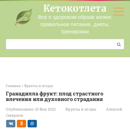
Перейти
Кетокотлета
к
контенту
Все о здоровом образе жизни:
правильное питание, диеты,
тренировки
Поиск:
Главная
»
Фрукты и ягоды
Гранадилла фрукт: плод страстного
влечения или духовного страдания
Опубликовано:
10 Фев 2022
Фрукты и ягоды
Алексей
Смирнов