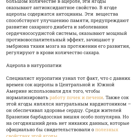
большом количестве в ацероле, эти ягоды
оказывают антиоксидантное свойство. В ягоде
ацеролы содержатся антоцианы. Эти вещества
способствуют улучшению памяти, предупреждают
развитие сахарного диабета и заболевания
сердечнососудистой системы, оказывают мощный
противовоспалительный эффект, зачищают у
эмбриона ткани мозга на протяжении его развития,
регулируют в крови количество сахара.
Ацерола в натуропатии
Специалист нуропатии узнал тот факт, что с давних
времен сок ацеролы в Центральной и Южной
Америке использовали для того, чтобы
нормализировать
работу почек и печени
. Также сок
этой ягоды являлся натуральным кардиотоником –
он обеспечивал здоровье сердцу. Среди жителей
Бразилии барбадосская вишня особо популярна. Но
на сегодняшний день нет никаких данных, которые
официально бы свидетельствовали о
полезных
свойствах этой ягоды
.