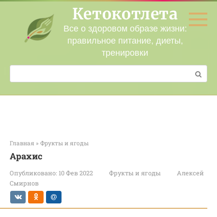
Перейти
Кетокотлета
к
контенту
Все о здоровом образе жизни:
правильное питание, диеты,
тренировки
Поиск:
Главная
»
Фрукты и ягоды
Арахис
Опубликовано:
10 Фев 2022
Фрукты и ягоды
Алексей
Смирнов