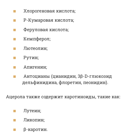
Хлорогеновая кислота;
P-Кумаровая кислота;
Феруловая кислота;
Кемпферол;
Лютеолин;
Рутин;
Апигенин;
Антоцианы (цианидин, 3β-D-глюкозид
дельфинидина, флоретин, пеонидин).
Ацерола также содержит каротиноиды, такие как:
Лутеин;
Ликопин;
β-каротин.