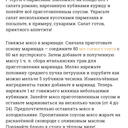
салата романо, нарезанную кубиками курицу и
полейте всё приготовленным соусом. Украсьте
салат несколькими кусочками пармезана и
посыпьте, к примеру, сухарями. Салат готов,
приятного аппетита!
Говяжье мясо в маринаде. Сначала приготовьте
основу маринада — соедините 80
мл соевого соуса
с
60 мл вустерского. Затем добавьте в полученную
массу 1 ч. л. сбора итальянских трав для
приготовления маринада. Мелко нарежьте
половину среднего пучка петрушки и порубите как
можно мельче 5 зубчиков чеснока. Измельчённые
ингредиенты также добавьте в маринад. Теперь
нарежьте 1 кг говяжьего мякиша небольшими
кубиками. Залейте мясо приготовленным соусом и
оставьте мариноваться на несколько часов (от 4 до
24). Предпочтительно оставлять мясо в
холодильнике. Пропитанное соусом мясо жарьте на
раскалённой сковороде с оливковым маслом.
Подавайте блюдо к столу в тёплом виде!