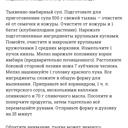
Тыквенно-имбирный суп. Подготовьте для
приготовления супа 500 г свежей тыквы — очистите
её от семечек и кожуры. Очистите от кожуры и 1
батат (клубнеплодное растение). Нарежьте
подготовленные ингредиенты крупными кусками.
Помойте, очистите и накрошите крупными
кружочками 2 средних морковки. Измельчите 1
пучок кинзы. Мелко нарежьте половинку корня
имбиря (предварительно почищенного). Растолките
боковой стороной лезвия ножа 7 зубчиков чеснока.
Мелко нашинкуйте 1 головку красного лука. Все
ингредиенты сложите в общую форму для
выпекания. Приправьте всё кориандром, 1 ч. л.
вустерского соуса, несколькими каплями
оливкового и 70 г сливочного масла. Посолите и
поперчите продукты, затем тщательно всё
перемешайте руками. Отправьте форму в духовку
на 25 минут
Обратите внимание, тыква может немного