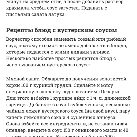
минут на среднем огне, а после добавить раствор
крахмала, чтобы соус загустел. Подавать с
листьями салата латука.
Рецепты блюд с вустерским соусом
Ворчестер способен заменить соевый или рыбный
соус, поэтому его можно смело добавлять в блюда,
которые подаются с этими видами заливок.
Несколько наиболее простых рецептов блюд с
использованием вустерского соуса:
Мясной салат. Обжарьте до получения золотистой
корки 100 г куриной грудки. Сделайте к мясу
специальную заправку под названием «Цезарь».
Для этого взбейте 1 куриное яйцо с 1 ч. л. дижонской
горчицы. Добавьте в соус 1 зубок чеснока, несколько
чайных ложек вустерского соуса (на свой вкус), пару
капель лимонного сока и 4 сушенных анчоуса.
Снова взбейте все ингредиенты и, не останавливая
блендер, введите в соус 150 г оливкового масла и 40
г тёртого пармезана. Выложите на блюдо 200 г