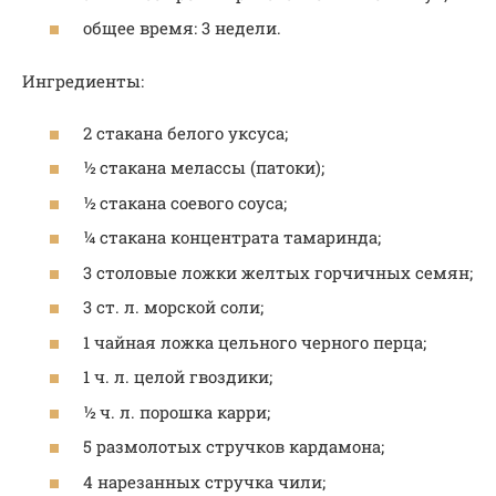
общее время: 3 недели.
Ингредиенты:
2 стакана белого уксуса;
½ стакана мелассы (патоки);
½ стакана соевого соуса;
¼ стакана концентрата тамаринда;
3 столовые ложки желтых горчичных семян;
3 ст. л. морской соли;
1 чайная ложка цельного черного перца;
1 ч. л. целой гвоздики;
½ ч. л. порошка карри;
5 размолотых стручков кардамона;
4 нарезанных стручка чили;