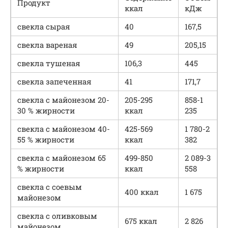
Продукт
ккал
кДж
свекла сырая
40
167,5
свекла вареная
49
205,15
свекла тушеная
106,3
445
свекла запеченная
41
171,7
свекла с майонезом 20-
205-295
858-1
30 % жирности
ккал
235
свекла с майонезом 40-
425-569
1 780-2
55 % жирности
ккал
382
свекла с майонезом 65
499-850
2 089-3
% жирности
ккал
558
свекла с соевым
400 ккал
1 675
майонезом
свекла с оливковым
675 ккал
2 826
майонезом