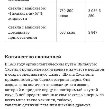
свекла с майонезом
730-800
3 056-3
«Провансаль» 67 %
ккал
350
жирности
свекла с майонезом
домашнего
680 ккал
2 847
приготовления
Количество сковиллей
В 1920 году органолептическим путем Вильбурм
Сковилл придумал как измерить жгучесть перца он
и создал специальную шкалу. Шкала Сковилла
применяется для оценки остроты перца. Она
основана на количестве капсаицина в овоще,
который и придает перцу неповторимый жгучий
вкус. В ней представленные самые острые перцы со
всего мира такие как чили, табаско,
халапеньо,птичий глаз или дыхание дракона.