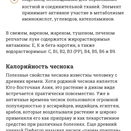
костной и соединительной тканей. Элемент
принимает активное участие в метаболизме
аминокислот, углеводов, катехоламинов.
В свежем, вареном, жареном, тушеном, печеном
репчатом луке содержатся жирорастворимые
витамины: Е, К и бета-каротин, а также
водорастворимые: C, B1, B2, B3 (PP), B4, B5, B6 и B9.
Калорийность чеснока
Полезные свойства чеснока известны человеку с
древних времен. Хотя родиной чеснока является
Юго-Восточная Азия, это растение в диком виде
встречается практически повсеместно. Уже в
античные времена чеснок пользовался огромной
популярностью у ассирийцев, индийцев, египтян,
арабов, которые возделывали растение и широко
применяли его как приправу и как лекарственное
средство при различных болезнях. Еще древний
ученый Пифагор называл чеснок «царем приправ»,