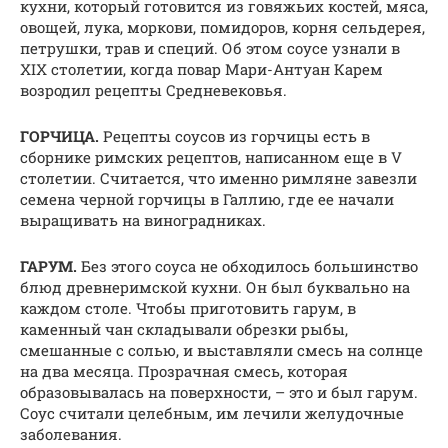
кухни, который готовится из говяжьих костей, мяса,
овощей, лука, моркови, помидоров, корня сельдерея,
петрушки, трав и специй. Об этом соусе узнали в
XIX столетии, когда повар Мари-Антуан Карем
возродил рецепты Средневековья.
ГОРЧИЦА.
Рецепты соусов из горчицы есть в
сборнике римских рецептов, написанном еще в V
столетии. Считается, что именно римляне завезли
семена черной горчицы в Галлию, где ее начали
выращивать на виноградниках.
ГАРУМ.
Без этого соуса не обходилось большинство
блюд древнеримской кухни. Он был буквально на
каждом столе. Чтобы приготовить гарум, в
каменный чан складывали обрезки рыбы,
смешанные с солью, и выставляли смесь на солнце
на два месяца. Прозрачная смесь, которая
образовывалась на поверхности, – это и был гарум.
Соус считали целебным, им лечили желудочные
заболевания.