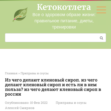
Перейти
Кетокотлета
к
контенту
Все о здоровом образе жизни:
правильное питание, диеты,
тренировки
Поиск:
Главная
»
Приправы и соусы
Из чего делают кленовый сироп. из чего
делают кленовый сироп и есть ли в нем
польза? из чего делают кленовый сироп в
россии
Опубликовано:
10 Фев 2022
Приправы и соусы
Алексей Смирнов