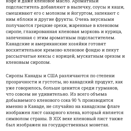
кофе и даже кленовое масло. Ароматный
подсластитель добавляют в выпечку, соусы и каши,
смешивают его с молоком и йогуртом, запекают с
ним яблоки и другие фрукты. Очень вкусными
получаются грецкие орехи, жаренные в кленовом
сиропе, глазированная кленовая морковь и курица,
запеченная с этим ароматным подсластителем.
Канадские и американские хозяйки готовят
восхитительное кремово-кленовое фондю и пекут
рассыпчатые кексы с корицей, мускатным орехом и
кленовым сиропом.
Сиропы Канады и США различаются по степени
прозрачности и густоты, но канадский продукт, как
уже говорилось, больше ценится среди гурманов,
что совсем не удивительно. Из всего объема
добываемого кленового сока 90 % производится
именно в Канаде, не случайно на канадском флаге
изображен лист сахарного клена, который является
символом страны. В XIX веке кленовый лист также
был изображен на государственных монетах.