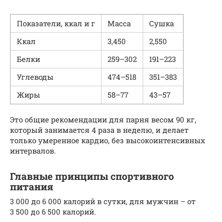
Показатели, ккал и г
Масса
Сушка
Ккал
3,450
2,550
Белки
259–302
191–223
Углеводы
474–518
351–383
Жиры
58–77
43–57
Это общие рекомендации для парня весом 90 кг,
который занимается 4 раза в неделю, и делает
только умеренное кардио, без высокоинтенсивных
интервалов.
Главные принципы спортивного
питания
3 000 до 6 000 калорий в сутки, для мужчин – от
3 500 до 6 500 калорий.