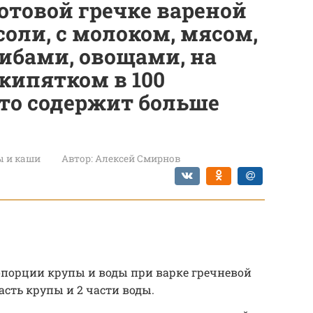
отовой гречке вареной
 соли, с молоком, мясом,
рибами, овощами, на
кипятком в 100
что содержит больше
ы и каши
Автор:
Алексей Смирнов
опорции крупы и воды при варке гречневой
асть крупы и 2 части воды.