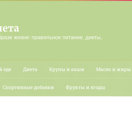
лета
бразе жизни: правильное питание, диеты,
й еде
Диета
Крупы и каши
Масло и жиры
Спортивные добавки
Фрукты и ягоды