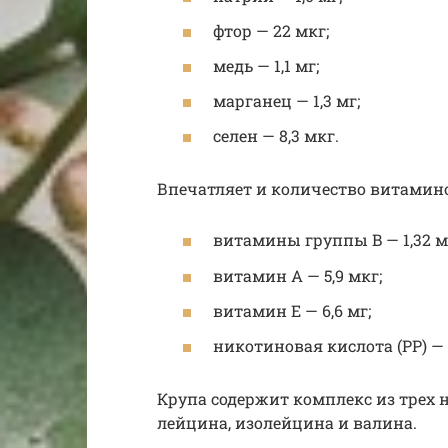
фтор — 22 мкг;
медь — 1,1 мг;
марганец — 1,3 мг;
селен — 8,3 мкг.
Впечатляет и количество витаминов
витамины группы B — 1,32 м
витамин A — 5,9 мкг;
витамин E — 6,6 мг;
никотиновая кислота (PP) — 4
Крупа содержит комплекс из трех 
лейцина, изолейцина и валина.