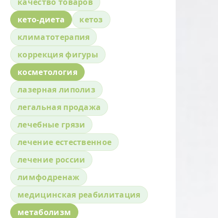
качество товаров
кето-диета
кетоз
климатотерапия
коррекция фигуры
косметология
лазерная липолиз
легальная продажа
лечебные грязи
лечение естественное
лечение россии
лимфодренаж
медицинская реабилитация
метаболизм