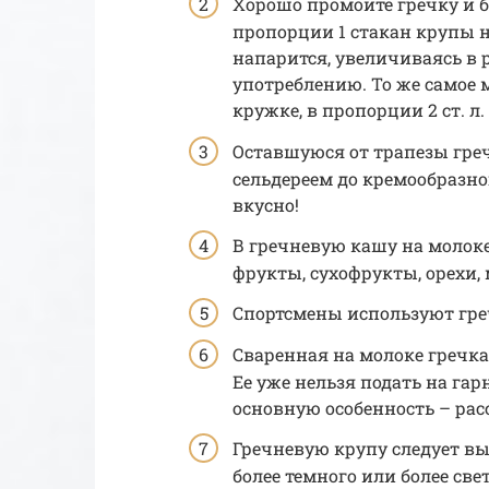
Хорошо промойте гречку и б
пропорции 1 стакан крупы на
напарится, увеличиваясь в р
употреблению. То же самое 
кружке, в пропорции 2 ст. л. 
Оставшуюся от трапезы греч
сельдереем до кремообразног
вкусно!
В гречневую кашу на молоке
фрукты, сухофрукты, орехи, 
Спортсмены используют гр
Сваренная на молоке гречка
Ее уже нельзя подать на гар
основную особенность – рас
Гречневую крупу следует вы
более темного или более све