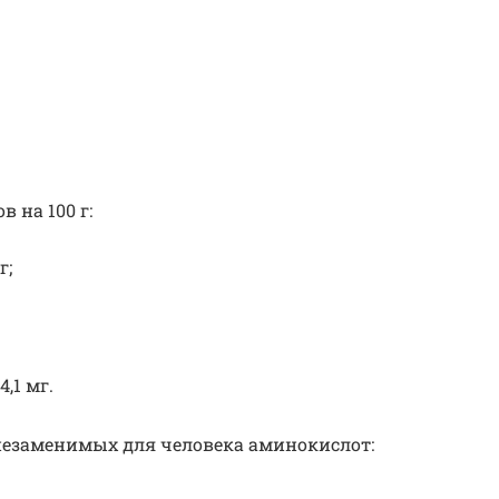
 на 100 г:
г;
,1 мг.
незаменимых для человека аминокислот: