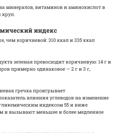
ва минералов, витаминов и аминокислот в
 круп.
емический индекс
, чем коричневой: 310 ккал и 335 ккал
дукта зеленая превосходит коричневую: 14 г и
ров примерно одинаковое — 2 г и 3 г,
невая гречка проигрывает
показатель влияния углеводов на изменение
с гликемическим индексом 55 и ниже
м и вызывают меньшее и более медленное