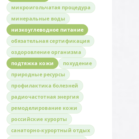
микроигольчатая процедура
минеральные воды
низкоуглеводное питание
обязательная сертификация
оздоровление организма
подтяжка кожи
похудение
природные ресурсы
профилактика болезней
радиочастотная энергия
ремоделирование кожи
российские курорты
санаторно-курортный отдых