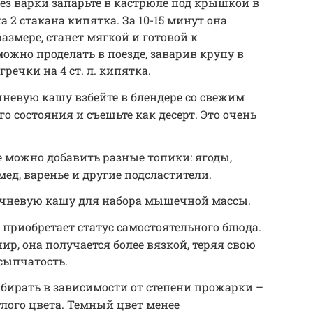
ез варки запарьте в кастрюле под крышкой в
 2 стакана кипятка. За 10-15 минут она
азмере, станет мягкой и готовой к
можно проделать в поезде, заварив крупу в
гречки на 4 ст. л. кипятка.
невую кашу взбейте в блендере со свежим
о состояния и съешьте как десерт. Это очень
 можно добавить разные топики: ягоды,
мед, варенье и другие подсластители.
ечневую кашу для набора мышечной массы.
 приобретает статус самостоятельного блюда.
нир, она получается более вязкой, теряя свою
сыпчатость.
бирать в зависимости от степени прожарки –
тлого цвета. Темный цвет менее