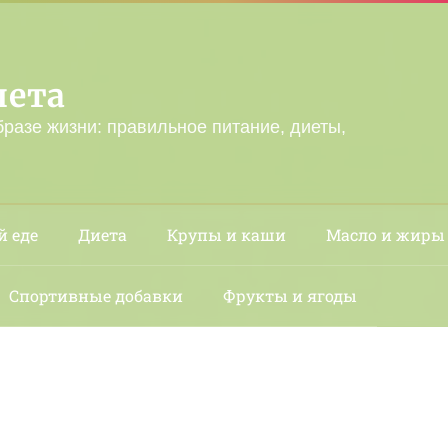
лета
бразе жизни: правильное питание, диеты,
й еде
Диета
Крупы и каши
Масло и жиры
Спортивные добавки
Фрукты и ягоды