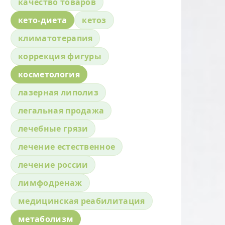
качество товаров
кето-диета
кетоз
климатотерапия
коррекция фигуры
косметология
лазерная липолиз
легальная продажа
лечебные грязи
лечение естественное
лечение россии
лимфодренаж
медицинская реабилитация
метаболизм