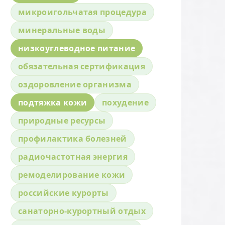
микроигольчатая процедура
минеральные воды
низкоуглеводное питание
обязательная сертификация
оздоровление организма
подтяжка кожи
похудение
природные ресурсы
профилактика болезней
радиочастотная энергия
ремоделирование кожи
российские курорты
санаторно-курортный отдых