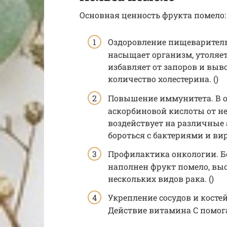
Основная ценность фрукта помело:
Оздоровление пищеваритель
насыщает организм, утоляет
избавляет от запоров и вы
количество холестерина. ()
Повышение иммунитета. В о
аскорбиновой кислоты от н
воздействует на различные
бороться с бактериями и ви
Профилактика онкологии. Б
наполнен фрукт помело, вы
нескольких видов рака. ()
Укрепление сосудов и косте
Действие витамина C помога