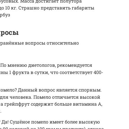
усовых. Масса достигает полутора
до 10 кг. Страшно представить габариты
арбуз
просы
транённые вопросы относительно
 По мнению диетологов, рекомендуется
ны 1 фрукта в сутки, что соответствует 400-
помело? Данный вопрос является спорным.
для человека. Помело отличается высокой
 а грейпфрут содержит больше витамина А,
.
 Да! Сушёное помело имеет более высокую
 90 калорий на 100 грамм продукта), однако