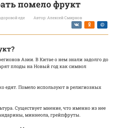
ать помело фрукт
 здоровой еде
Автор:
Алексей Смирнов
укт?
егионов Азии. В Китае о нем знали задолго до
арят плоды на Новый год как символ
ько едят. Помело используют в религиозных
ьтура. Существует мнение, что именно из нее
андарины, миннеола, грейпфруты.