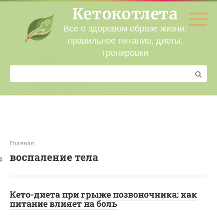
Перейти
Кетокотлета
к
контенту
Все о здоровом образе жизни:
правильное питание, диеты,
тренировки
Поиск:
Главная
воспаление тела
Кето-диета при грыже позвоночника: как
питание влияет на боль